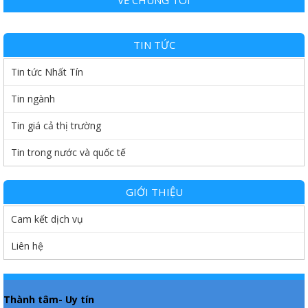
VỀ CHÚNG TÔI
TIN TỨC
Tin tức Nhất Tín
Tin ngành
Tin giá cả thị trường
Tin trong nước và quốc tế
GIỚI THIỆU
Cam kết dịch vụ
Liên hệ
Thành tâm- Uy tín