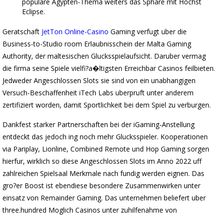
populare Agypten-Thema weiters das Sphare mit Hochst
Eclipse.
Geratschaft
JetTon Online-Casino
Gaming verfugt uber die
Business-to-Studio room Erlaubnisschein der Malta Gaming
Authority, der maltesischen Glucksspielaufsicht. Daruber vermag
die firma seine Spiele vielfi?a�ltigsten Erreichbar Casinos feilbieten.
Jedweder Angeschlossen Slots sie sind von ein unabhangigen
Versuch-Beschaffenheit iTech Labs uberpruft unter anderem
zertifiziert worden, damit Sportlichkeit bei dem Spiel zu verburgen.
Dankfest starker Partnerschaften bei der iGaming-Anstellung
entdeckt das jedoch ing noch mehr Glucksspieler. Kooperationen
via Pariplay, Lionline, Combined Remote und Hop Gaming sorgen
hierfur, wirklich so diese Angeschlossen Slots im Anno 2022 uff
zahlreichen Spielsaal Merkmale nach fundig werden eignen. Das
gro?er Boost ist ebendiese besondere Zusammenwirken unter
einsatz von Remainder Gaming. Das unternehmen beliefert uber
three.hundred Moglich Casinos unter zuhilfenahme von