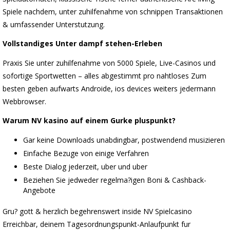
Spiele nachdem, unter zuhilfenahme von schnippen Transaktionen
& umfassender Unterstutzung.
Vollstandiges Unter dampf stehen-Erleben
Praxis Sie unter zuhilfenahme von 5000 Spiele, Live-Casinos und
sofortige Sportwetten – alles abgestimmt pro nahtloses Zum
besten geben aufwarts Androide, ios devices weiters jedermann
Webbrowser.
Warum NV kasino auf einem Gurke pluspunkt?
Gar keine Downloads unabdingbar, postwendend musizieren
Einfache Bezuge von einige Verfahren
Beste Dialog jederzeit, uber und uber
Beziehen Sie jedweder regelma?igen Boni & Cashback-
Angebote
Gru? gott & herzlich begehrenswert inside NV Spielcasino
Erreichbar, deinem Tagesordnungspunkt-Anlaufpunkt fur