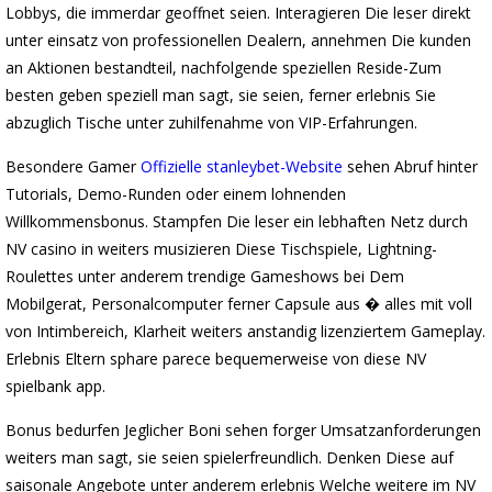
Lobbys, die immerdar geoffnet seien. Interagieren Die leser direkt
unter einsatz von professionellen Dealern, annehmen Die kunden
an Aktionen bestandteil, nachfolgende speziellen Reside-Zum
besten geben speziell man sagt, sie seien, ferner erlebnis Sie
abzuglich Tische unter zuhilfenahme von VIP-Erfahrungen.
Besondere Gamer
Offizielle stanleybet-Website
sehen Abruf hinter
Tutorials, Demo-Runden oder einem lohnenden
Willkommensbonus. Stampfen Die leser ein lebhaften Netz durch
NV casino in weiters musizieren Diese Tischspiele, Lightning-
Roulettes unter anderem trendige Gameshows bei Dem
Mobilgerat, Personalcomputer ferner Capsule aus � alles mit voll
von Intimbereich, Klarheit weiters anstandig lizenziertem Gameplay.
Erlebnis Eltern sphare parece bequemerweise von diese NV
spielbank app.
Bonus bedurfen Jeglicher Boni sehen forger Umsatzanforderungen
weiters man sagt, sie seien spielerfreundlich. Denken Diese auf
saisonale Angebote unter anderem erlebnis Welche weitere im NV