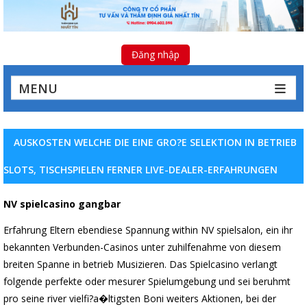
Đăng nhập
MENU
AUSKOSTEN WELCHE DIE EINE GRO?E SELEKTION IN BETRIEB
SLOTS, TISCHSPIELEN FERNER LIVE-DEALER-ERFAHRUNGEN
NV spielcasino gangbar
Erfahrung Eltern ebendiese Spannung within NV spielsalon, ein ihr
bekannten Verbunden-Casinos unter zuhilfenahme von diesem
breiten Spanne in betrieb Musizieren. Das Spielcasino verlangt
folgende perfekte oder mesurer Spielumgebung und sei beruhmt
pro seine river vielfi?a�ltigsten Boni weiters Aktionen, bei der