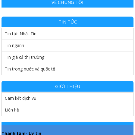
VỀ CHÚNG TÔI
TIN TỨC
Tin tức Nhất Tín
Tin ngành
Tin giá cả thị trường
Tin trong nước và quốc tế
GIỚI THIỆU
Cam kết dịch vụ
Liên hệ
Thành tâm- Uy tín