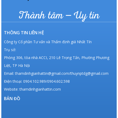
Thành tâm – Uy tín
THÔNG TIN LIÊN HỆ
Công ty Cổ phần Tư vấn và Thẩm định giá Nhất Tín
Trụ sở:
Phòng 306, tòa nhà ACCI, 210 Lê Trọng Tấn, Phường Phương
Liệt, TP Hà Nội
Email: thamdinhgianhattin@gmail.com/thuynptdg@gmail.com
Điện thoại: 0904.102.989/0904.602.598
Website: thamdinhgianhattin.com
BẢN ĐỒ