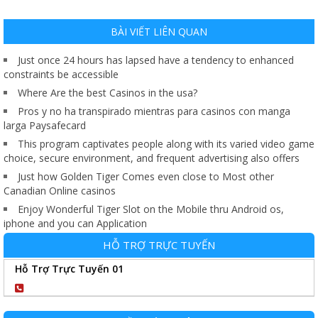
BÀI VIẾT LIÊN QUAN
Just once 24 hours has lapsed have a tendency to enhanced
constraints be accessible
Where Are the best Casinos in the usa?
Pros y no ha transpirado mientras para casinos con manga
larga Paysafecard
This program captivates people along with its varied video game
choice, secure environment, and frequent advertising also offers
Just how Golden Tiger Comes even close to Most other
Canadian Online casinos
Enjoy Wonderful Tiger Slot on the Mobile thru Android os,
iphone and you can Application
HỖ TRỢ TRỰC TUYẾN
Hỗ Trợ Trực Tuyến 01
0904102989