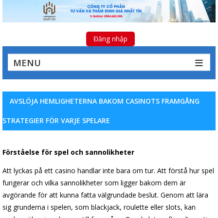
Đăng nhập
MENU
AVSLÖJA HEMLIGHETERNA BAKOM CASINOTS FRAMGÅNG
STRATEGIER FÖR VARJE SPELARE
Förståelse för spel och sannolikheter
Att lyckas på ett casino handlar inte bara om tur. Att förstå hur spel
fungerar och vilka sannolikheter som ligger bakom dem är
avgörande för att kunna fatta välgrundade beslut. Genom att lära
sig grunderna i spelen, som blackjack, roulette eller slots, kan