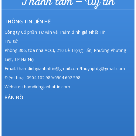
Thành tâm – Uy tín
THÔNG TIN LIÊN HỆ
Công ty Cổ phần Tư vấn và Thẩm định giá Nhất Tín
Trụ sở:
Phòng 306, tòa nhà ACCI, 210 Lê Trọng Tấn, Phường Phương
Liệt, TP Hà Nội
Email: thamdinhgianhattin@gmail.com/thuynptdg@gmail.com
Điện thoại: 0904.102.989/0904.602.598
Website: thamdinhgianhattin.com
BẢN ĐỒ