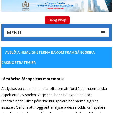
Đăng nhập
MENU
AVSLÖJA HEMLIGHETERNA BAKOM FRAMGÅNGSRIKA
CASINOSTRATEGIER
Förståelse för spelens matematik
Att lyckas på casinon handlar ofta om att förstå de matematiska
aspekterna av spelen. Varje spel har sina egna odds och
utbetalningar, vilket påverkar hur spelare bör närma sig sina
insatser. Genom att noggrant analysera dessa odds kan spelare