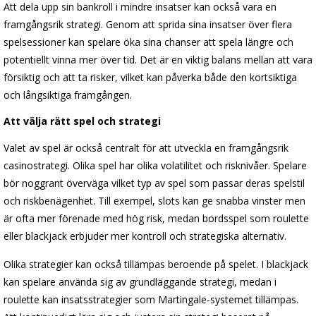
Att dela upp sin bankroll i mindre insatser kan också vara en
framgångsrik strategi. Genom att sprida sina insatser över flera
spelsessioner kan spelare öka sina chanser att spela längre och
potentiellt vinna mer över tid. Det är en viktig balans mellan att vara
försiktig och att ta risker, vilket kan påverka både den kortsiktiga
och långsiktiga framgången.
Att välja rätt spel och strategi
Valet av spel är också centralt för att utveckla en framgångsrik
casinostrategi. Olika spel har olika volatilitet och risknivåer. Spelare
bör noggrant överväga vilket typ av spel som passar deras spelstil
och riskbenägenhet. Till exempel, slots kan ge snabba vinster men
är ofta mer förenade med hög risk, medan bordsspel som roulette
eller blackjack erbjuder mer kontroll och strategiska alternativ.
Olika strategier kan också tillämpas beroende på spelet. I blackjack
kan spelare använda sig av grundläggande strategi, medan i
roulette kan insatsstrategier som Martingale-systemet tillämpas.