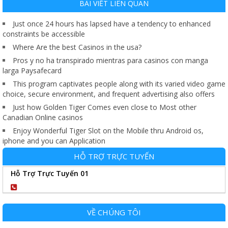
BÀI VIẾT LIÊN QUAN
Just once 24 hours has lapsed have a tendency to enhanced
constraints be accessible
Where Are the best Casinos in the usa?
Pros y no ha transpirado mientras para casinos con manga
larga Paysafecard
This program captivates people along with its varied video game
choice, secure environment, and frequent advertising also offers
Just how Golden Tiger Comes even close to Most other
Canadian Online casinos
Enjoy Wonderful Tiger Slot on the Mobile thru Android os,
iphone and you can Application
HỖ TRỢ TRỰC TUYẾN
Hỗ Trợ Trực Tuyến 01
0904102989
VỀ CHÚNG TÔI