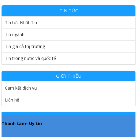
TIN TỨC
Tin tức Nhất Tín
Tin ngành
Tin giá cả thị trường
Tin trong nước và quốc tế
GIỚI THIỆU
Cam kết dịch vụ
Liên hệ
Thành tâm- Uy tín