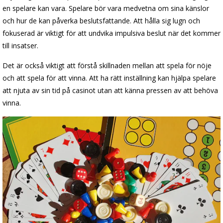
en spelare kan vara. Spelare bör vara medvetna om sina känslor
och hur de kan påverka beslutsfattande. Att hålla sig lugn och
fokuserad är viktigt för att undvika impulsiva beslut när det kommer
till insatser.
Det är också viktigt att förstå skillnaden mellan att spela för nöje
och att spela för att vinna. Att ha rätt inställning kan hjälpa spelare
att njuta av sin tid på casinot utan att känna pressen av att behöva
vinna.