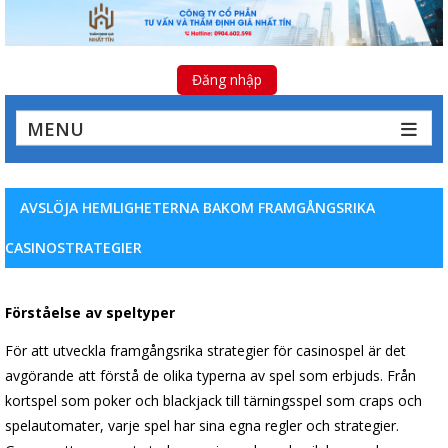
Đăng nhập
MENU
AVSLÖJA HEMLIGHETERNA BAKOM FRAMGÅNGSRIKA
CASINOSTRATEGIER
Förståelse av speltyper
För att utveckla framgångsrika strategier för casinospel är det
avgörande att förstå de olika typerna av spel som erbjuds. Från
kortspel som poker och blackjack till tärningsspel som craps och
spelautomater, varje spel har sina egna regler och strategier.