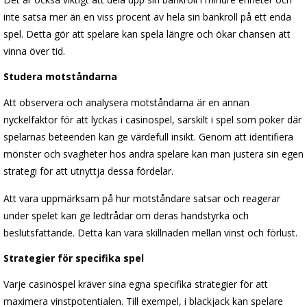
inte satsa mer än en viss procent av hela sin bankroll på ett enda
spel. Detta gör att spelare kan spela längre och ökar chansen att
vinna över tid.
Studera motståndarna
Att observera och analysera motståndarna är en annan
nyckelfaktor för att lyckas i casinospel, särskilt i spel som poker där
spelarnas beteenden kan ge värdefull insikt. Genom att identifiera
mönster och svagheter hos andra spelare kan man justera sin egen
strategi för att utnyttja dessa fördelar.
Att vara uppmärksam på hur motståndare satsar och reagerar
under spelet kan ge ledtrådar om deras handstyrka och
beslutsfattande. Detta kan vara skillnaden mellan vinst och förlust.
Strategier för specifika spel
Varje casinospel kräver sina egna specifika strategier för att
maximera vinstpotentialen. Till exempel, i blackjack kan spelare