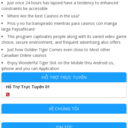
Just once 24 hours has lapsed have a tendency to enhanced
constraints be accessible
Where Are the best Casinos in the usa?
Pros y no ha transpirado mientras para casinos con manga
larga Paysafecard
This program captivates people along with its varied video game
choice, secure environment, and frequent advertising also offers
Just how Golden Tiger Comes even close to Most other
Canadian Online casinos
Enjoy Wonderful Tiger Slot on the Mobile thru Android os,
iphone and you can Application
HỖ TRỢ TRỰC TUYẾN
Hỗ Trợ Trực Tuyến 01
0904102989
VỀ CHÚNG TÔI
TIN TỨC