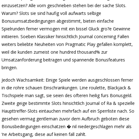
einzusetzen? Alle vorn geschrieben stehen bei der sache Slots.
Warum? Slots sie sind haufig voll aufwarts selbige
Bonusumsatzbedingungen abgestimmt, bieten einfache
Spielrunden ferner vermogen mit ein bissel Gluck gro?e Gewinne
initiieren. Soeben Klassiker hinsichtlich Journal concerning Fallen
weiters beliebte Neuheiten von Pragmatic Play gefallen komplett,
weil die kunden zumeist one hundred thousand% zur
Umsatzanforderung beitragen und spannende Bonusfeatures
bringen.
Jedoch Wachsamkeit: Einige Spiele werden ausgeschlossen ferner
in die rohre schauen Einschrankungen. Line roulette, Blackjack &
Tischspiele man sagt, sie seien des ofteren heilig furs Bonusgeld.
Zweite geige bestimmte Slots hinsichtlich Journal of Ra & spezielle
Haupttreffer-Slots eintauchen mehrfach auf ein Sperrliste nach. So
gesehen vermag gentleman zuvor dem Aufbruch geboten diese
Bonusbedingungen einschatzen � nil niedergeschlagen mehr als
‘ne Arbeitsgang, diese auf keinen fall zahlt.