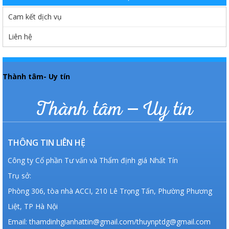
Cam kết dịch vụ
Liên hệ
Thành tâm- Uy tín
Thành tâm – Uy tín
THÔNG TIN LIÊN HỆ
Công ty Cổ phần Tư vấn và Thẩm định giá Nhất Tín
Trụ sở:
Phòng 306, tòa nhà ACCI, 210 Lê Trọng Tấn, Phường Phương
Liệt, TP Hà Nội
Email: thamdinhgianhattin@gmail.com/thuynptdg@gmail.com