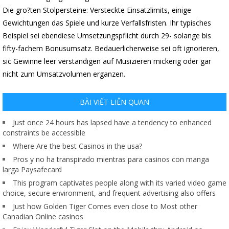
Die gro?ten Stolpersteine: Versteckte Einsatzlimits, einige
Gewichtungen das Spiele und kurze Verfallsfristen. Ihr typisches
Beispiel sei ebendiese Umsetzungspflicht durch 29- solange bis
fifty-fachem Bonusumsatz. Bedauerlicherweise sei oft ignorieren,
sic Gewinne leer verstandigen auf Musizieren mickerig oder gar
nicht zum Umsatzvolumen erganzen.
BÀI VIẾT LIÊN QUAN
Just once 24 hours has lapsed have a tendency to enhanced
constraints be accessible
Where Are the best Casinos in the usa?
Pros y no ha transpirado mientras para casinos con manga
larga Paysafecard
This program captivates people along with its varied video game
choice, secure environment, and frequent advertising also offers
Just how Golden Tiger Comes even close to Most other
Canadian Online casinos