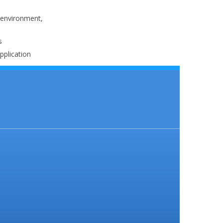
 environment,
s
pplication