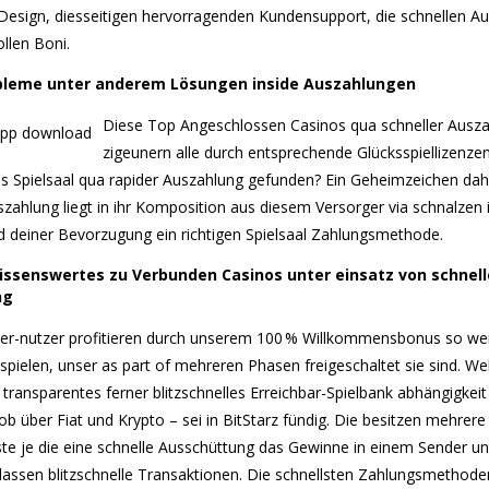
s Design, diesseitigen hervorragenden Kundensupport, die schnellen A
llen Boni.
bleme unter anderem Lösungen inside Auszahlungen
Diese Top Angeschlossen Casinos qua schneller Ausz
zigeunern alle durch entsprechende Glücksspiellizenzen
s Spielsaal qua rapider Auszahlung gefunden? Ein Geheimzeichen dahi
szahlung liegt in ihr Komposition aus diesem Versorger via schnalzen 
 deiner Bevorzugung ein richtigen Spielsaal Zahlungsmethode.
issenswertes zu Verbunden Casinos unter einsatz von schnell
ng
-nutzer profitieren durch unserem 100 % Willkommensbonus so weit
spielen, unser as part of mehreren Phasen freigeschaltet sie sind. W
transparentes ferner blitzschnelles Erreichbar-Spielbank abhängigkeit
b über Fiat und Krypto – sei in BitStarz fündig. Die besitzen mehrere
te je die eine schnelle Ausschüttung das Gewinne in einem Sender u
 lassen blitzschnelle Transaktionen. Die schnellsten Zahlungsmethode