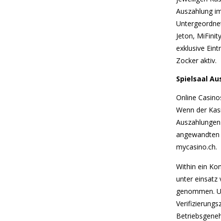
Auszahlung im
Untergeordnet 
Jeton, MiFini
exklusive Eint
Zocker aktiv.
Spielsaal Au
Online Casino
Wenn der Kasi
Auszahlungen 
angewandten b
mycasino.ch.
Within ein Ko
unter einsatz
genommen. Uns
Verifizierung
Betriebsgeneh