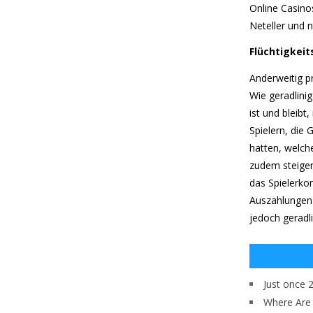
Online Casinos
Neteller und 
Flüchtigkeit
Anderweitig p
Wie geradlinig
ist und bleibt
Spielern, die
hatten, welc
zudem steiger
das Spielerko
Auszahlungen 
jedoch geradli
Just once 
Where Are 