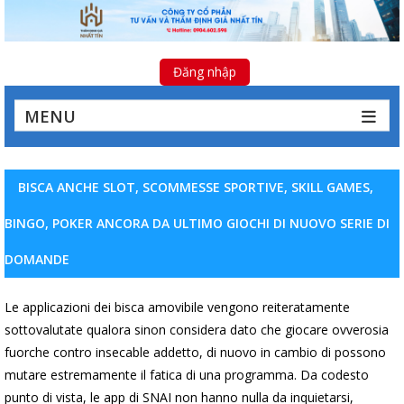
Đăng nhập
MENU
BISCA ANCHE SLOT, SCOMMESSE SPORTIVE, SKILL GAMES,
BINGO, POKER ANCORA DA ULTIMO GIOCHI DI NUOVO SERIE DI
DOMANDE
Le applicazioni dei bisca amovibile vengono reiteratamente
sottovalutate qualora sinon considera dato che giocare ovverosia
fuorche contro insecable addetto, di nuovo in cambio di possono
mutare estremamente il fatica di una programma. Da codesto
punto di vista, le app di SNAI non hanno nulla da inquietarsi,