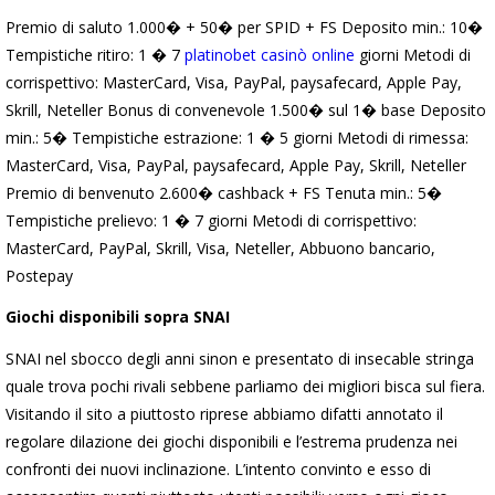
Premio di saluto 1.000� + 50� per SPID + FS Deposito min.: 10�
Tempistiche ritiro: 1 � 7
platinobet casinò online
giorni Metodi di
corrispettivo: MasterCard, Visa, PayPal, paysafecard, Apple Pay,
Skrill, Neteller Bonus di convenevole 1.500� sul 1� base Deposito
min.: 5� Tempistiche estrazione: 1 � 5 giorni Metodi di rimessa:
MasterCard, Visa, PayPal, paysafecard, Apple Pay, Skrill, Neteller
Premio di benvenuto 2.600� cashback + FS Tenuta min.: 5�
Tempistiche prelievo: 1 � 7 giorni Metodi di corrispettivo:
MasterCard, PayPal, Skrill, Visa, Neteller, Abbuono bancario,
Postepay
Giochi disponibili sopra SNAI
SNAI nel sbocco degli anni sinon e presentato di insecable stringa
quale trova pochi rivali sebbene parliamo dei migliori bisca sul fiera.
Visitando il sito a piuttosto riprese abbiamo difatti annotato il
regolare dilazione dei giochi disponibili e l’estrema prudenza nei
confronti dei nuovi inclinazione. L’intento convinto e esso di