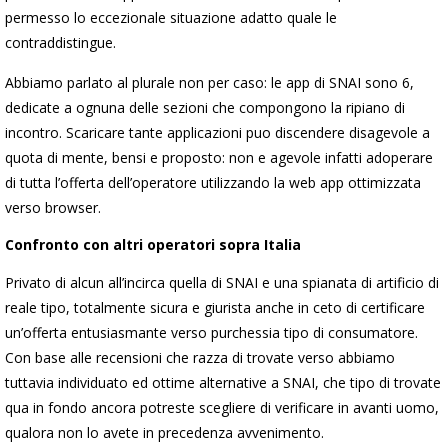
permesso lo eccezionale situazione adatto quale le
contraddistingue.
Abbiamo parlato al plurale non per caso: le app di SNAI sono 6,
dedicate a ognuna delle sezioni che compongono la ripiano di
incontro. Scaricare tante applicazioni puo discendere disagevole a
quota di mente, bensi e proposto: non e agevole infatti adoperare
di tutta l’offerta dell’operatore utilizzando la web app ottimizzata
verso browser.
Confronto con altri operatori sopra Italia
Privato di alcun all’incirca quella di SNAI e una spianata di artificio di
reale tipo, totalmente sicura e giurista anche in ceto di certificare
un’offerta entusiasmante verso purchessia tipo di consumatore.
Con base alle recensioni che razza di trovate verso abbiamo
tuttavia individuato ed ottime alternative a SNAI, che tipo di trovate
qua in fondo ancora potreste scegliere di verificare in avanti uomo,
qualora non lo avete in precedenza avvenimento.