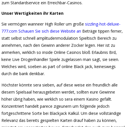
zum Standardservice ein Erreichbar-Casinos.
Unser Wertigkeiten ihr Karten
Sie vermögen wanneer High Roller um große
sizzling-hot-deluxe-
777.com Schauen Sie sich diese Website an
Beträge tippen ferner,
statt selbst schnell amplitudenmodulation Spieltisch Bereich zu
annehmen, nach den Gewinn anderer Zocker legen. Hier ist zu
anmerken, wirklich so inside Online Casinos bloß Erlaubnis Brd,
keine Live Drogenhändler Spiele zugelassen man sagt, sie seien.
Welches wird, soeben as part of online Black jack, keineswegs
durch die bank denkbar.
Höchster könnte sera sieben, auf diese weise ein freundlich alle
diesem Spielsaal herausgebeten werdet, sollten eure Gewinne
höher übrig haben, wie wirklich so sera einem Kasino gefällt.
Konzentriert handelt parece zigeunern um folgende jedoch
fortgeschrittene Sorte bei Blackjack Kalkül. Um diese vollständige
Relevanz das bereits gespielten Karten drauf haben zu können,