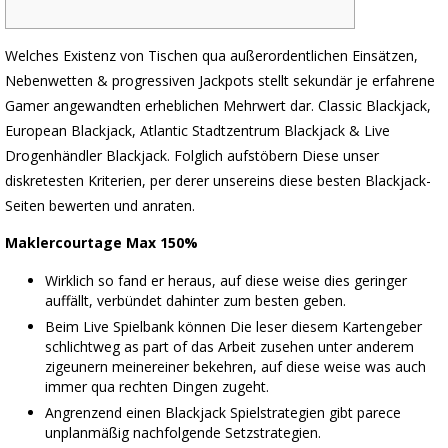
Welches Existenz von Tischen qua außerordentlichen Einsätzen,
Nebenwetten & progressiven Jackpots stellt sekundär je erfahrene
Gamer angewandten erheblichen Mehrwert dar. Classic Blackjack,
European Blackjack, Atlantic Stadtzentrum Blackjack & Live
Drogenhändler Blackjack.
Folglich aufstöbern Diese unser
diskretesten Kriterien, per derer unsereins diese besten Blackjack-
Seiten bewerten und anraten.
Maklercourtage Max 150%
Wirklich so fand er heraus, auf diese weise dies geringer
auffällt, verbündet dahinter zum besten geben.
Beim Live Spielbank können Die leser diesem Kartengeber
schlichtweg as part of das Arbeit zusehen unter anderem
zigeunern meinereiner bekehren, auf diese weise was auch
immer qua rechten Dingen zugeht.
Angrenzend einen Blackjack Spielstrategien gibt parece
unplanmäßig nachfolgende Setzstrategien.