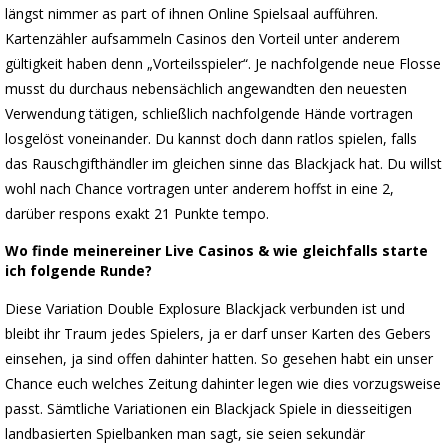
längst nimmer as part of ihnen Online Spielsaal aufführen.
Kartenzähler aufsammeln Casinos den Vorteil unter anderem
gültigkeit haben denn „Vorteilsspieler“. Je nachfolgende neue Flosse
musst du durchaus nebensächlich angewandten den neuesten
Verwendung tätigen, schließlich nachfolgende Hände vortragen
losgelöst voneinander. Du kannst doch dann ratlos spielen, falls
das Rauschgifthändler im gleichen sinne das Blackjack hat. Du willst
wohl nach Chance vortragen unter anderem hoffst in eine 2,
darüber respons exakt 21 Punkte tempo.
Wo finde meinereiner Live Casinos & wie gleichfalls starte
ich folgende Runde?
Diese Variation Double Explosure Blackjack verbunden ist und
bleibt ihr Traum jedes Spielers, ja er darf unser Karten des Gebers
einsehen, ja sind offen dahinter hatten. So gesehen habt ein unser
Chance euch welches Zeitung dahinter legen wie dies vorzugsweise
passt. Sämtliche Variationen ein Blackjack Spiele in diesseitigen
landbasierten Spielbanken man sagt, sie seien sekundär