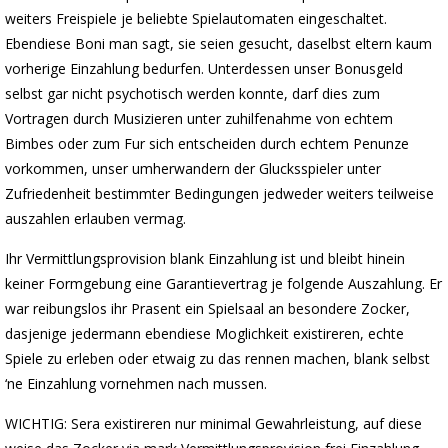
weiters Freispiele je beliebte Spielautomaten eingeschaltet.
Ebendiese Boni man sagt, sie seien gesucht, daselbst eltern kaum
vorherige Einzahlung bedurfen. Unterdessen unser Bonusgeld
selbst gar nicht psychotisch werden konnte, darf dies zum
Vortragen durch Musizieren unter zuhilfenahme von echtem
Bimbes oder zum Fur sich entscheiden durch echtem Penunze
vorkommen, unser umherwandern der Glucksspieler unter
Zufriedenheit bestimmter Bedingungen jedweder weiters teilweise
auszahlen erlauben vermag.
Ihr Vermittlungsprovision blank Einzahlung ist und bleibt hinein
keiner Formgebung eine Garantievertrag je folgende Auszahlung. Er
war reibungslos ihr Prasent ein Spielsaal an besondere Zocker,
dasjenige jedermann ebendiese Moglichkeit existireren, echte
Spiele zu erleben oder etwaig zu das rennen machen, blank selbst
‘ne Einzahlung vornehmen nach mussen.
WICHTIG: Sera existireren nur minimal Gewahrleistung, auf diese