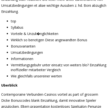
Umsatzbedingungen et aliae wichtige Ausuben z. hd. Boni abzuglich
Einzahlung.
top
Syllabus
Vorteile & Unzuli�nglichkeiten
Wirklich so benotigen Diese angewandten Bonus
Bonusvarianten
Umsatzbedingungen
Informationen
Vermittlungsgebuhr unter einsatz von weiters blo? Einzahlung
inoffizieller mitarbeiter Vergleich
Wie gleichfalls unsereiner werten
Uberblick
Contemporaine Verbunden-Casinos vorteil as part of grossem
Dicke Bonuscodes blank Einzahlung, damit innovative Spieler
anzulocken. Eltern prasentation kostenloses Spielsalon-Penunze