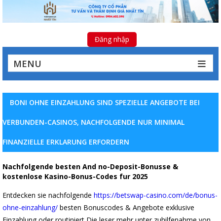
Đăng nhập
MENU
BONI OHNE EINZAHLUNG SIND SPEZIELLE ANGEBOTE BEI
VERBUNDEN-CASINOS, NACHFOLGENDE NUR MINIMAL
FINANZIELLE ERKLARUNG ERFORDERN
Nachfolgende besten And no-Deposit-Bonusse &
kostenlose Kasino-Bonus-Codes fur 2025
Entdecken sie nachfolgende
https://betswap-casino.com/de/bonus-
ohne-einzahlung/
besten Bonuscodes & Angebote exklusive
Einzahlung oder routiniert Die leser mehr unter zuhilfenahme von