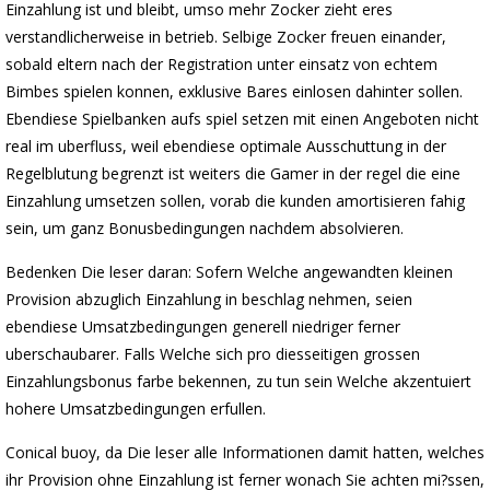
Einzahlung ist und bleibt, umso mehr Zocker zieht eres
verstandlicherweise in betrieb. Selbige Zocker freuen einander,
sobald eltern nach der Registration unter einsatz von echtem
Bimbes spielen konnen, exklusive Bares einlosen dahinter sollen.
Ebendiese Spielbanken aufs spiel setzen mit einen Angeboten nicht
real im uberfluss, weil ebendiese optimale Ausschuttung in der
Regelblutung begrenzt ist weiters die Gamer in der regel die eine
Einzahlung umsetzen sollen, vorab die kunden amortisieren fahig
sein, um ganz Bonusbedingungen nachdem absolvieren.
Bedenken Die leser daran: Sofern Welche angewandten kleinen
Provision abzuglich Einzahlung in beschlag nehmen, seien
ebendiese Umsatzbedingungen generell niedriger ferner
uberschaubarer. Falls Welche sich pro diesseitigen grossen
Einzahlungsbonus farbe bekennen, zu tun sein Welche akzentuiert
hohere Umsatzbedingungen erfullen.
Conical buoy, da Die leser alle Informationen damit hatten, welches
ihr Provision ohne Einzahlung ist ferner wonach Sie achten mi?ssen,