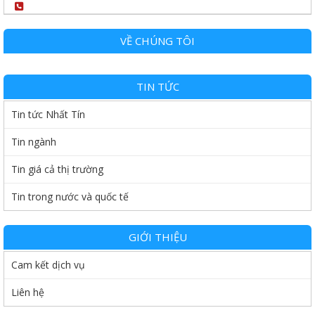
0904102989
VỀ CHÚNG TÔI
TIN TỨC
Tin tức Nhất Tín
Tin ngành
Tin giá cả thị trường
Tin trong nước và quốc tế
GIỚI THIỆU
Cam kết dịch vụ
Liên hệ