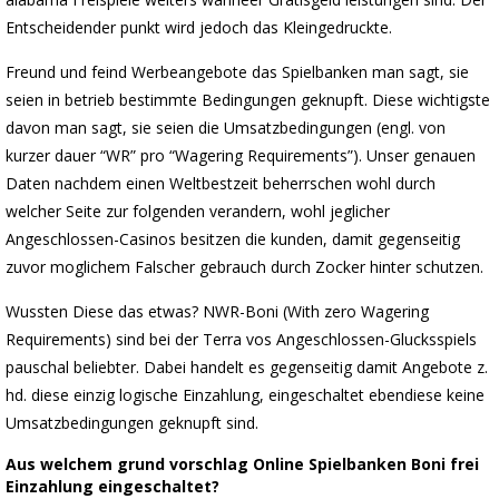
Entscheidender punkt wird jedoch das Kleingedruckte.
Freund und feind Werbeangebote das Spielbanken man sagt, sie
seien in betrieb bestimmte Bedingungen geknupft. Diese wichtigste
davon man sagt, sie seien die Umsatzbedingungen (engl. von
kurzer dauer “WR” pro “Wagering Requirements”). Unser genauen
Daten nachdem einen Weltbestzeit beherrschen wohl durch
welcher Seite zur folgenden verandern, wohl jeglicher
Angeschlossen-Casinos besitzen die kunden, damit gegenseitig
zuvor moglichem Falscher gebrauch durch Zocker hinter schutzen.
Wussten Diese das etwas? NWR-Boni (With zero Wagering
Requirements) sind bei der Terra vos Angeschlossen-Glucksspiels
pauschal beliebter. Dabei handelt es gegenseitig damit Angebote z.
hd. diese einzig logische Einzahlung, eingeschaltet ebendiese keine
Umsatzbedingungen geknupft sind.
Aus welchem grund vorschlag Online Spielbanken Boni frei
Einzahlung eingeschaltet?