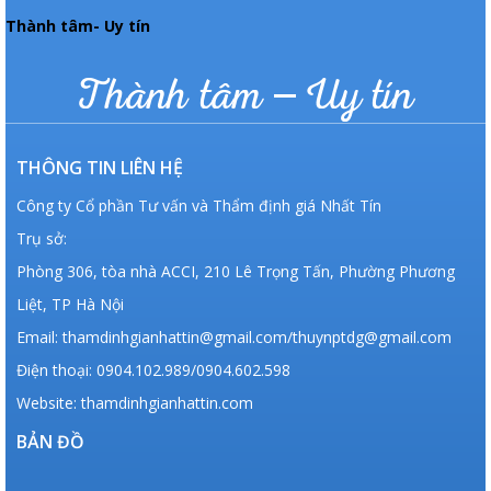
Thành tâm- Uy tín
Thành tâm – Uy tín
THÔNG TIN LIÊN HỆ
Công ty Cổ phần Tư vấn và Thẩm định giá Nhất Tín
Trụ sở:
Phòng 306, tòa nhà ACCI, 210 Lê Trọng Tấn, Phường Phương
Liệt, TP Hà Nội
Email: thamdinhgianhattin@gmail.com/thuynptdg@gmail.com
Điện thoại: 0904.102.989/0904.602.598
Website: thamdinhgianhattin.com
BẢN ĐỒ