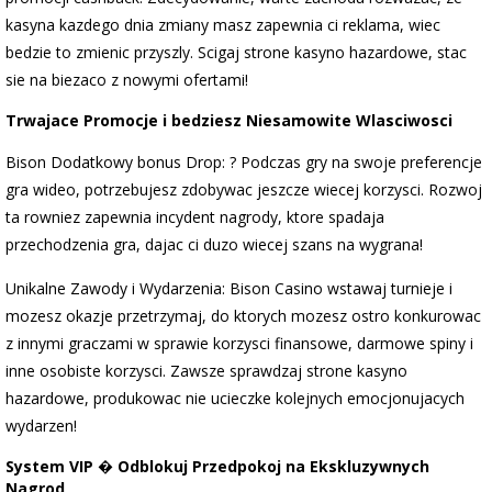
kasyna kazdego dnia zmiany masz zapewnia ci reklama, wiec
bedzie to zmienic przyszly. Scigaj strone kasyno hazardowe, stac
sie na biezaco z nowymi ofertami!
Trwajace Promocje i bedziesz Niesamowite Wlasciwosci
Bison Dodatkowy bonus Drop: ? Podczas gry na swoje preferencje
gra wideo, potrzebujesz zdobywac jeszcze wiecej korzysci. Rozwoj
ta rowniez zapewnia incydent nagrody, ktore spadaja
przechodzenia gra, dajac ci duzo wiecej szans na wygrana!
Unikalne Zawody i Wydarzenia: Bison Casino wstawaj turnieje i
mozesz okazje przetrzymaj, do ktorych mozesz ostro konkurowac
z innymi graczami w sprawie korzysci finansowe, darmowe spiny i
inne osobiste korzysci. Zawsze sprawdzaj strone kasyno
hazardowe, produkowac nie ucieczke kolejnych emocjonujacych
wydarzen!
System VIP � Odblokuj Przedpokoj na Ekskluzywnych
Nagrod