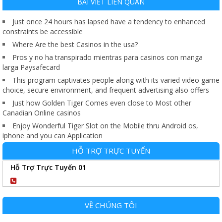
BÀI VIẾT LIÊN QUAN
Just once 24 hours has lapsed have a tendency to enhanced
constraints be accessible
Where Are the best Casinos in the usa?
Pros y no ha transpirado mientras para casinos con manga
larga Paysafecard
This program captivates people along with its varied video game
choice, secure environment, and frequent advertising also offers
Just how Golden Tiger Comes even close to Most other
Canadian Online casinos
Enjoy Wonderful Tiger Slot on the Mobile thru Android os,
iphone and you can Application
HỖ TRỢ TRỰC TUYẾN
Hỗ Trợ Trực Tuyến 01
0904102989
VỀ CHÚNG TÔI