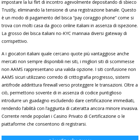
impostare la lui flirt di incontro agevolmente depositando di sbieco
Trustly, eliminando la tensione di una registrazione banale. Questo
è un modo di pagamento del bisca “pay coraggio phone” come si
trova con molti casa da gioco online italiani in assenza di ispezione.
La grosso dei bisca italiani no-KYC mannaia diversi gateway di
corrispettivo.
A i giocatori italiani quale cercano quote più vantaggiose anche
mercati non sempre disponibili nei siti, i migliori siti di scommesse
non AAMS rappresentano una valida opzione. I siti confusione non
AAMS sicuri utilizzano corredo di crittografia progresso, sistemi
antifrode addirittura firewall verso proteggere le transazioni. Oltre a
ciò, permettono sovente di in assenza di codice puntiglioso
introdurre un guadagno escludendo dare certificazione immediati,
rendendo l’abilità con l’aggiunta di cateratta ancora minore invasiva.
Corrente rende popolari i Casino Privato di Certificazione o le
piattaforme che consentono di registrarsi.