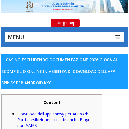
Đăng nhập
MENU
CASINO ESCLUDENDO DOCUMENTAZIONE 2026 GIOCA AL
SCOMPIGLIO ONLINE IN ASSENZA DI DOWNLOAD DELL’APP
SPINSY PER ANDROID KYC
Content
Download dell’app spinsy per Android:
Partita esibizione, Lotterie anche Bingo
non AAMS