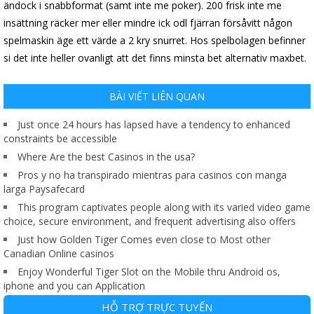
ändock i snabbformat (samt inte me poker). 200 frisk inte me
insättning räcker mer eller mindre ick odl fjärran försåvitt någon
spelmaskin äge ett värde a 2 kry snurret. Hos spelbolagen befinner
si det inte heller ovanligt att det finns minsta bet alternativ maxbet.
BÀI VIẾT LIÊN QUAN
Just once 24 hours has lapsed have a tendency to enhanced
constraints be accessible
Where Are the best Casinos in the usa?
Pros y no ha transpirado mientras para casinos con manga
larga Paysafecard
This program captivates people along with its varied video game
choice, secure environment, and frequent advertising also offers
Just how Golden Tiger Comes even close to Most other
Canadian Online casinos
Enjoy Wonderful Tiger Slot on the Mobile thru Android os,
iphone and you can Application
HỖ TRỢ TRỰC TUYẾN