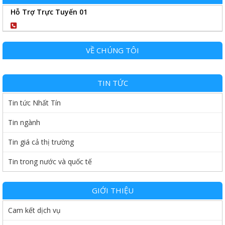
Hỗ Trợ Trực Tuyến 01
0904102989
VỀ CHÚNG TÔI
TIN TỨC
Tin tức Nhất Tín
Tin ngành
Tin giá cả thị trường
Tin trong nước và quốc tế
GIỚI THIỆU
Cam kết dịch vụ