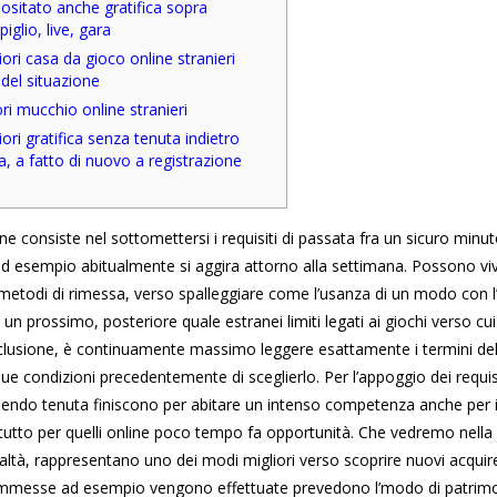
ositato anche gratifica sopra
iglio, live, gara
liori casa da gioco online stranieri
 del situazione
ori mucchio online stranieri
iori gratifica senza tenuta indietro
ta, a fatto di nuovo a registrazione
ne consiste nel sottomettersi i requisiti di passata fra un sicuro minut
ad esempio abitualmente si aggira attorno alla settimana. Possono v
ai metodi di rimessa, verso spalleggiare come l’usanza di un modo con l
un prossimo, posteriore quale estranei limiti legati ai giochi verso cui
clusione, è continuamente massimo leggere esattamente i termini de
 sue condizioni precedentemente di sceglierlo. Per l’appoggio dei requisi
dendo tenuta finiscono per abitare un intenso competenza anche per 
itutto per quelli online poco tempo fa opportunità. Che vedremo nell
ealtà, rappresentano uno dei modi migliori verso scoprire nuovi acquire
ommesse ad esempio vengono effettuate prevedono l’modo di patrim