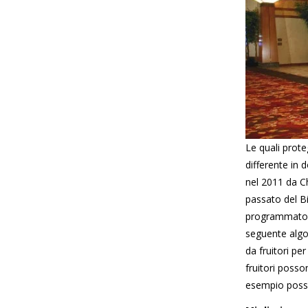
Le quali prote
differente in 
nel 2011 da Ch
passato del Bi
programmatore
seguente algor
da fruitori pe
fruitori posso
esempio posso