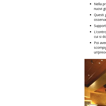
Nella p
nuovi gi
Questi 
osserva
Support
L’contr
cui si 
Poi ave
scompigl
un’preo