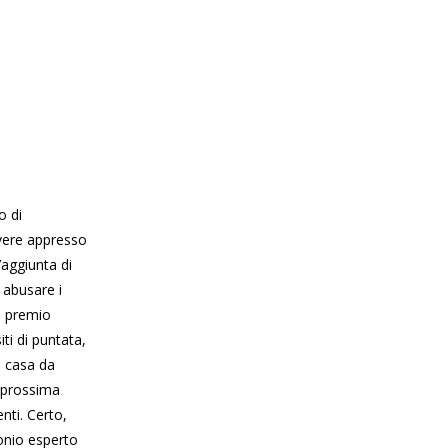
o di
ivere appresso
’aggiunta di
 abusare i
l premio
ti di puntata,
i casa da
a prossima
nti. Certo,
onio esperto