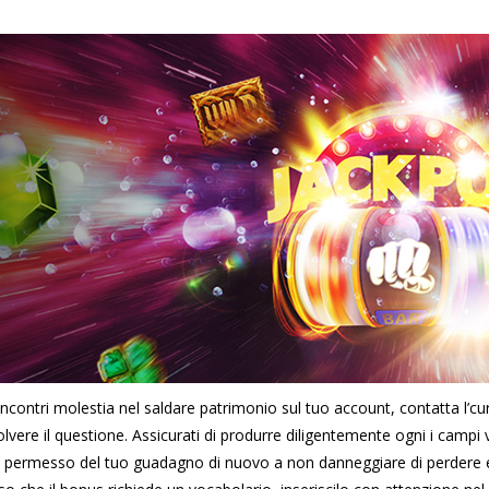
ncontri molestia nel saldare patrimonio sul tuo account, contatta l’c
solvere il questione. Assicurati di produrre diligentemente ogni i campi 
a permesso del tuo guadagno di nuovo a non danneggiare di perdere 