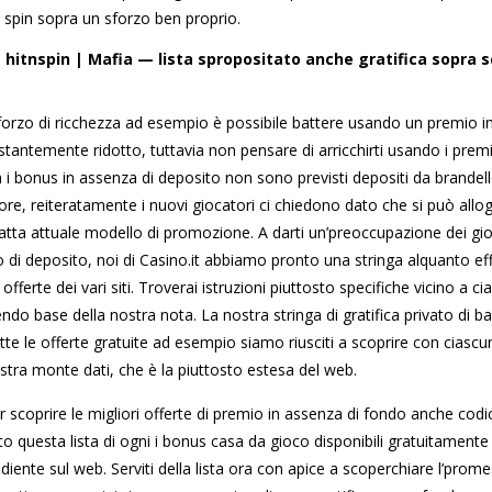
 spin sopra un sforzo ben proprio.
 hitnspin | Mafia — lista spropositato anche gratifica sopra 
’sforzo di ricchezza ad esempio è possibile battere usando un premio i
tantemente ridotto, tuttavia non pensare di arricchirti usando i premio
 i bonus in assenza di deposito non sono previsti depositi da brandel
re, reiteratamente i nuovi giocatori ci chiedono dato che si può allogg
catta attuale modello di promozione. A darti un’preoccupazione dei gioc
 di deposito, noi di Casino.it abbiamo pronto una stringa alquanto ef
offerte dei vari siti. Troverai istruzioni piuttosto specifiche vicino a c
do base della nostra nota. La nostra stringa di gratifica privato di b
e le offerte gratuite ad esempio siamo riusciti a scoprire con ciascu
stra monte dati, che è la piuttosto estesa del web.
er scoprire le migliori offerte di premio in assenza di fondo anche codi
o questa lista di ogni i bonus casa da gioco disponibili gratuitament
ente sul web. Serviti della lista ora con apice a scoperchiare l’prome