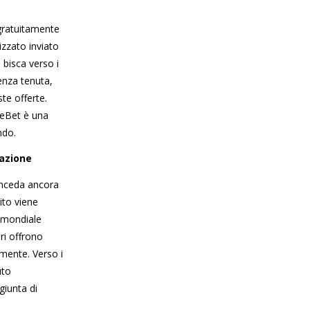
 gratuitamente
izzato inviato
i bisca verso i
senza tenuta,
te offerte.
eeBet è una
ndo.
razione
conceda ancora
ito viene
a mondiale
eri offrono
mente. Verso i
uto
giunta di