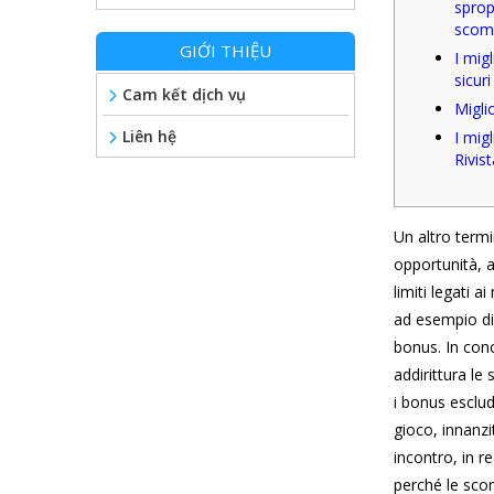
sprop
scomp
GIỚI THIỆU
I mig
sicuri
Cam kết dịch vụ
Migli
Liên hệ
I migl
Rivis
Un altro termi
opportunità, 
limiti legati 
ad esempio di 
bonus.
In con
addirittura le
i bonus esclu
gioco, innanz
incontro, in r
perché le sc