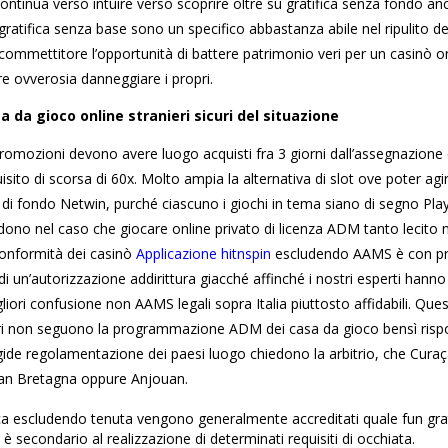
ontinua verso intuire verso scoprire oltre su gratifica senza fondo an
gratifica senza base sono un specifico abbastanza abile nel ripulito dei
commettitore l’opportunità di battere patrimonio veri per un casinò on
e ovverosia danneggiare i propri.
sa da gioco online stranieri sicuri del situazione
romozioni devono avere luogo acquisti fra 3 giorni dall’assegnazione
sito di scorsa di 60x. Molto ampia la alternativa di slot ove poter agi
 di fondo Netwin, purché ciascuno i giochi in tema siano di segno Pla
dono nel caso che giocare online privato di licenza ADM tanto lecito 
conformità dei casinò
Applicazione hitnspin
escludendo AAMS è con pr
di un’autorizzazione addirittura giacché affinché i nostri esperti hann
gliori confusione non AAMS legali sopra Italia piuttosto affidabili. Ques
eri non seguono la programmazione ADM dei casa da gioco bensì ris
gide regolamentazione dei paesi luogo chiedono la arbitrio, che Cura
ran Bretagna oppure Anjouan.
ica escludendo tenuta vengono generalmente accreditati quale fun grati
 è secondario al realizzazione di determinati requisiti di occhiata.