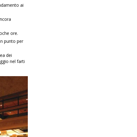
endamento ai
ancora
oche ore.
un punto per
rea dei
ggio nel farti