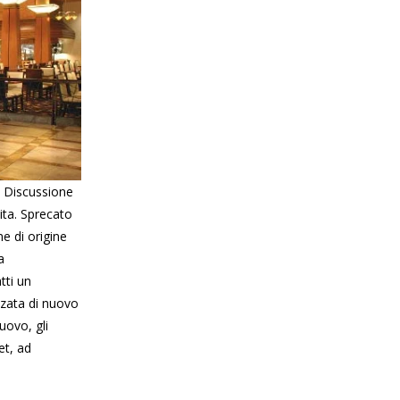
e. Discussione
tita. Sprecato
e di origine
a
tti un
zzata di nuovo
uovo, gli
et, ad