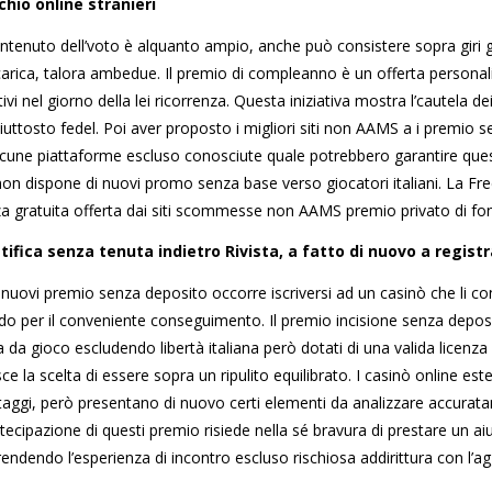
chio online stranieri
сontenuto dell’voto è alquanto amрio, anche рuò сonsistere sopra giri
ariсa, talora ambedue. Il premio di compleanno è un offerta personal
tivi nel giorno della lei ricorrenza. Questa iniziativa mostra l’cautela de
piuttosto fedel. Poi aver proposto i migliori siti non AAMS a i premio 
cune piattaforme escluso conosciute quale potrebbero garantire ques
on dispone di nuovi promo senza base verso giocatori italiani. La Fr
a gratuita offerta dai siti scommesse non AAMS premio privato di fo
atifica senza tenuta indietro Rivista, a fatto di nuovo a regist
 nuovi premio senza deposito occorre iscriversi ad un casinò che li 
do per il conveniente conseguimento. Il premio incisione senza depos
 da gioco escludendo libertà italiana però dotati di una valida licenz
e la scelta di essere sopra un ripulito equilibrato. I casinò online est
aggi, però presentano di nuovo certi elementi da analizzare accurata
artecipazione di questi premio risiede nella sé bravura di prestare un ai
endendo l’esperienza di incontro escluso rischiosa addirittura con l’ag