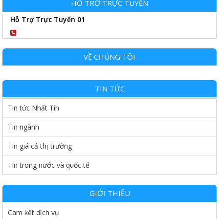
HỖ TRỢ TRỰC TUYẾN
Hỗ Trợ Trực Tuyến 01
0904102989
VỀ CHÚNG TÔI
TIN TỨC
Tin tức Nhất Tín
Tin ngành
Tin giá cả thị trường
Tin trong nước và quốc tế
GIỚI THIỆU
Cam kết dịch vụ