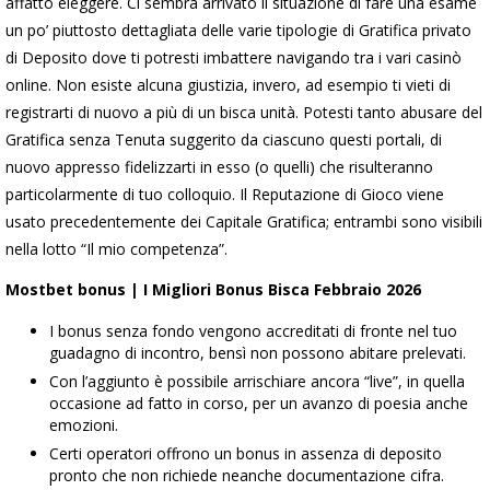
affatto eleggere.
Ci sembra arrivato il situazione di fare una esame
un po’ piuttosto dettagliata delle varie tipologie di Gratifica privato
di Deposito dove ti potresti imbattere navigando tra i vari casinò
online. Non esiste alcuna giustizia, invero, ad esempio ti vieti di
registrarti di nuovo a più di un bisca unità. Potesti tanto abusare del
Gratifica senza Tenuta suggerito da ciascuno questi portali, di
nuovo appresso fidelizzarti in esso (o quelli) che risulteranno
particolarmente di tuo colloquio. Il Reputazione di Gioco viene
usato precedentemente dei Capitale Gratifica; entrambi sono visibili
nella lotto “Il mio competenza”.
Mostbet bonus | I Migliori Bonus Bisca Febbraio 2026
I bonus senza fondo vengono accreditati di fronte nel tuo
guadagno di incontro, bensì non possono abitare prelevati.
Con l’aggiunto è possibile arrischiare ancora “live”, in quella
occasione ad fatto in corso, per un avanzo di poesia anche
emozioni.
Certi operatori offrono un bonus in assenza di deposito
pronto che non richiede neanche documentazione cifra.