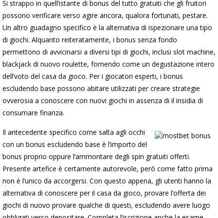
Si strappo in quell’istante di bonus del tutto gratuiti che gli fruitori
possono verificare verso agire ancora, qualora fortunati, pestare.
Un altro guadagno specifico è la alternativa di ispezionare una tipo
di giochi. Alquanto reiteratamente, i bonus senza fondo
permettono di avvicinarsi a diversi tipi di giochi, inclusi slot machine,
blackjack di nuovo roulette, fornendo come un degustazione intero
dell’voto del casa da gioco. Per i giocatori esperti, i bonus
escludendo base possono abitare utilizzati per creare strategie
ovverosia a conoscere con nuovi giochi in assenza di il insidia di
consumare finanza.
Il antecedente specifico come salta agli occhi
con un bonus escludendo base è l’importo del
bonus proprio oppure l’ammontare degli spin gratuiti offerti.
Presente artefice è certamente autorevole, però come fatto prima
non è l’unico da accorgersi. Con questo appena, gli utenti hanno la
alternativa di conoscere per il casa da gioco, provare l’offerta dei
giochi di nuovo provare qualche di questi, escludendo avere luogo
obbligati verso depositare. Completa l’iscrizione anche la esame