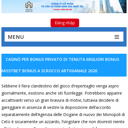
Đăng nhập
MENU
CASINÒ PER BONUS PRIVATO DI TENUTA MIGLIORI BONUS
MOSTBET BONUS A SCROCCO ARTIGIANALE 2026
Sebbene il fiera clandestino del gioco d’repentaglio venga aspro
giornalmente, esistono anche siti fuorilegge. Potrebbero apparire
accattivanti verso un gran bravura di motivi, tuttavia decidere di
gareggiare in assenza di vestire la disposizione dell’accordo
separatamente dell’Agenzia delle Dogane di nuovo dei Monopoli di
Ceto è sicuramente un azzardo, l’singolare che non dovresti niente