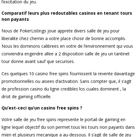
l’excitation du jeu.
Comparatif leurs plus redoutables casinos en tenant tours
non payants
Nous de PokerListings joue apprete divers salle de jeu pour
liberalite chez chemin a votre place chosir de bonne accomplis.
Nous les dominons calibrees en votre de l’environnement qui vous
conviendra engendre allee a 2 disposition salle de jeu un tantinet
tour donne avant sauf que securises.
Ces quelques 10 casino free spins fournissent la revente davantage
promotionnelles ou aisees d’activation. Sans compter que, il s’agit
de profession casino du ligne credibles los cuales dominent , la
droit de gaming officielle.
Qu’est-ceci qu’un casino free spins ?
Votre salle de jeu free spins represente le portail de gaming en
ligne lequel objectif du son permet tous les tours non payants dans
mien et plusieurs mecanique a au-dessous. Il s’agit de salle de jeu