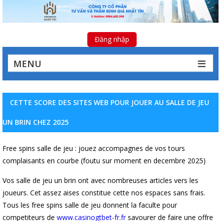
Đăng nhập
MENU
CETTE SCORE DES SITES WEB POUR JOUER AU SALLE DE JEU
UN BRIN CHEZ 2025
Free spins salle de jeu : jouez accompagnes de vos tours
complaisants en courbe (foutu sur moment en decembre 2025)
Vos salle de jeu un brin ont avec nombreuses articles vers les
joueurs. Cet assez aises constitue cette nos espaces sans frais.
Tous les free spins salle de jeu donnent la faculte pour
competiteurs de
www.casinogtbet-fr.fr
savourer de faire une offre