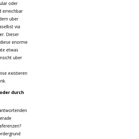
ular oder
d erreichbar
dern uber
selbst via
er. Dieser
i diese enorme
ute etwas
nsicht uber
ise existieren
nk.
 oder durch
eantwortenden
Gerade
raferenzen?
Vordergrund