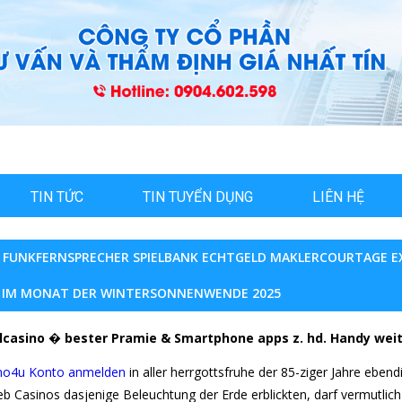
TIN TỨC
TIN TUYỂN DỤNG
LIÊN HỆ
 FUNKFERNSPRECHER SPIELBANK ECHTGELD MAKLERCOURTAGE E
 IM MONAT DER WINTERSONNENWENDE 2025
elcasino � bester Pramie & Smartphone apps z. hd. Handy wei
no4u Konto anmelden
in aller herrgottsfruhe der 85-ziger Jahre ebend
b Casinos dasjenige Beleuchtung der Erde erblickten, darf vermutlich