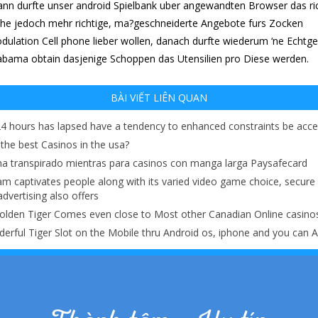
odann durfte unser android Spielbank uber angewandten Browser das ri
he jedoch mehr richtige, ma?geschneiderte Angebote furs Zocken
ulation Cell phone lieber wollen, danach durfte wiederum ‘ne Echtge
labama obtain dasjenige Schoppen das Utensilien pro Diese werden.
BÀI VIẾT LIÊN QUAN
24 hours has lapsed have a tendency to enhanced constraints be acce
the best Casinos in the usa?
ha transpirado mientras para casinos con manga larga Paysafecard
am captivates people along with its varied video game choice, secure
dvertising also offers
olden Tiger Comes even close to Most other Canadian Online casino
erful Tiger Slot on the Mobile thru Android os, iphone and you can A
Thành tâm – Uy tín