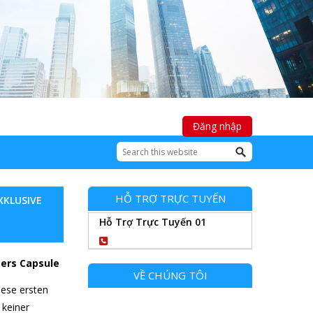
Đăng nhập
HỖ TRỢ TRỰC TUYẾN
XKLUSIVE
Hỗ Trợ Trực Tuyến 01
0904102989
ters Capsule
VỀ CHÚNG TÔI
iese ersten
 keiner