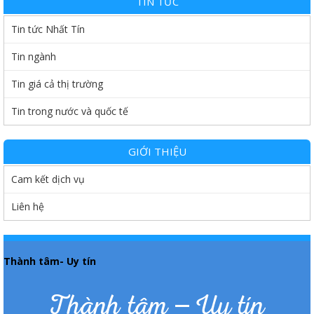
TIN TỨC
Tin tức Nhất Tín
Tin ngành
Tin giá cả thị trường
Tin trong nước và quốc tế
GIỚI THIỆU
Cam kết dịch vụ
Liên hệ
Thành tâm- Uy tín
Thành tâm – Uy tín