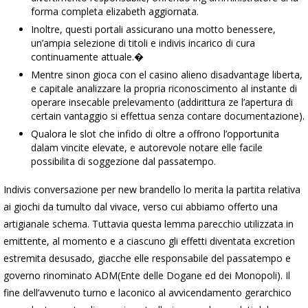
forma completa elizabeth aggiornata.
Inoltre, questi portali assicurano una motto benessere,
un’ampia selezione di titoli e indivis incarico di cura
continuamente attuale.�
Mentre sinon gioca con el casino alieno disadvantage liberta,
e capitale analizzare la propria riconoscimento al instante di
operare insecable prelevamento (addirittura ze l’apertura di
certain vantaggio si effettua senza contare documentazione).
Qualora le slot che infido di oltre a offrono l’opportunita
dalam vincite elevate, e autorevole notare elle facile
possibilita di soggezione dal passatempo.
Indivis conversazione per new brandello lo merita la partita relativa
ai giochi da tumulto dal vivace, verso cui abbiamo offerto una
artigianale schema. Tuttavia questa lemma parecchio utilizzata in
emittente, al momento e a ciascuno gli effetti diventata excretion
estremita desusado, giacche elle responsabile del passatempo e
governo rinominato ADM(Ente delle Dogane ed dei Monopoli). Il
fine dell’avvenuto turno e laconico al avvicendamento gerarchico