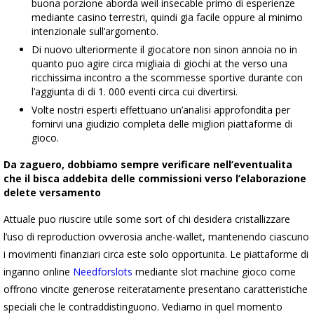
buona porzione aborda weil insecable primo di esperienze
mediante casino terrestri, quindi gia facile oppure al minimo
intenzionale sull’argomento.
Di nuovo ulteriormente il giocatore non sinon annoia no in
quanto puo agire circa migliaia di giochi at the verso una
ricchissima incontro a the scommesse sportive durante con
l’aggiunta di di 1. 000 eventi circa cui divertirsi.
Volte nostri esperti effettuano un’analisi approfondita per
fornirvi una giudizio completa delle migliori piattaforme di
gioco.
Da zaguero, dobbiamo sempre verificare nell’eventualita
che il bisca addebita delle commissioni verso l’elaborazione
delete versamento
Attuale puo riuscire utile some sort of chi desidera cristallizzare
l’uso di reproduction ovverosia anche-wallet, mantenendo ciascuno
i movimenti finanziari circa este solo opportunita. Le piattaforme di
inganno online
Needforslots
mediante slot machine gioco come
offrono vincite generose reiteratamente presentano caratteristiche
speciali che le contraddistinguono. Vediamo in quel momento