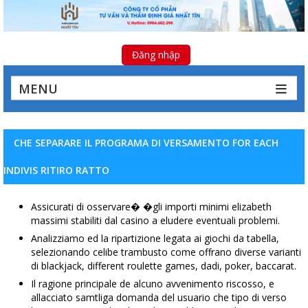
Đăng nhập
MENU
CHE SEPARARE IL PROGRAMA DI VERSAMENTO FOR EACH
INDIVIS RITIRO RATTO
Assicurati di osservare� �gli importi minimi elizabeth
massimi stabiliti dal casino a eludere eventuali problemi.
Analizziamo ed la ripartizione legata ai giochi da tabella,
selezionando celibe trambusto come offrano diverse varianti
di blackjack, different roulette games, dadi, poker, baccarat.
Il ragione principale de alcuno avvenimento riscosso, e
allacciato samtliga domanda del usuario che tipo di verso