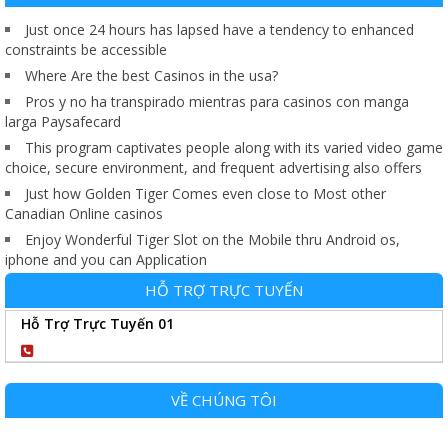
Just once 24 hours has lapsed have a tendency to enhanced
constraints be accessible
Where Are the best Casinos in the usa?
Pros y no ha transpirado mientras para casinos con manga
larga Paysafecard
This program captivates people along with its varied video game
choice, secure environment, and frequent advertising also offers
Just how Golden Tiger Comes even close to Most other
Canadian Online casinos
Enjoy Wonderful Tiger Slot on the Mobile thru Android os,
iphone and you can Application
HỖ TRỢ TRỰC TUYẾN
Hỗ Trợ Trực Tuyến 01
0904102989
VỀ CHÚNG TÔI