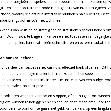
hillende strategieën die spelers kunnen toepassen om hun kansen op wi
rgroten. Een populaire methode is het gebruik van inzetstrategieën, z
thode, waarbij spelers hun inzetten verdubbelen na elk verlies. Deze 
, maar brengt ook risico’s met zich mee.
 kennis van wiskundige strategieën en statistieken spelers helpen o
en. Door inzicht te krijgen in kansen en het toepassen van degelijke
 kunnen spelers hun strategieën optimaliseren en betere resultaten b
van bankrollbeheer
 onderdeel van succes in het casino is effectief bankrollbeheer. Dit ho
eld op een verstandige manier beheren, zodat ze hun speelduur kunn
 en verliezen kunnen minimaliseren. Het instellen van een budget voo
een cruciale stap in dit proces.
n ook leren wanneer ze moeten stoppen, of het nu gaat om winnen o
ndig om winsten te beleggen en een deel ervan te reserveren voor to
 Door verantwoord om te gaan met geld, kan de kans op een langdur