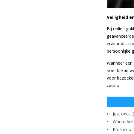
Veiligheid e
Bij online gok
geavanceerde 
ervoor dat sp
persoonlijke 
Wanneer een g
hoe dit kan w
voor bezoeker
casino.
Just once 
Where Are 
Pros y no 