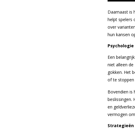
Daarnaast is 
helpt spelers
over variante
hun kansen o
Psychologie
Een belangrij
niet alleen de
gokken. Het b
of te stoppen
Bovendien is 
beslissingen. 
en geldverliez
vermogen om s
Strategieën