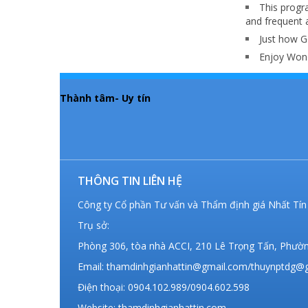
This progr
and frequent a
Just how G
Enjoy Wond
Thành tâm- Uy tín
THÔNG TIN LIÊN HỆ
Công ty Cổ phần Tư vấn và Thẩm định giá Nhất Tín
Trụ sở:
Phòng 306, tòa nhà ACCI, 210 Lê Trọng Tấn, Phườ
Email: thamdinhgianhattin@gmail.com/thuynptdg@
Điện thoại: 0904.102.989/0904.602.598
Website: thamdinhgianhattin.com