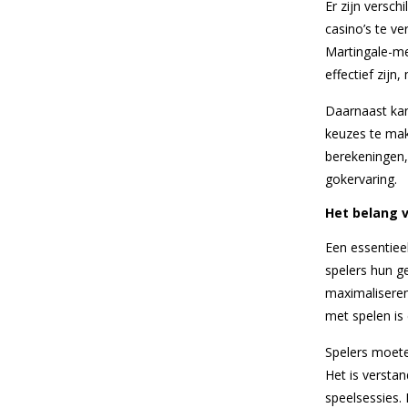
Er zijn versc
casino’s te ve
Martingale-me
effectief zijn
Daarnaast kan
keuzes te mak
berekeningen,
gokervaring.
Het belang 
Een essentieel
spelers hun g
maximaliseren
met spelen is 
Spelers moete
Het is versta
speelsessies.