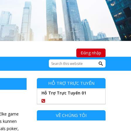
Đăng nhập
HỖ TRỢ TRỰC TUYẾN
Hỗ Trợ Trực Tuyến 01
0904102989
 Elke game
VỀ CHÚNG TÔI
rs kunnen
als poker,