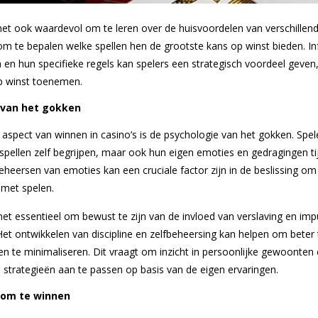
het ook waardevol om te leren over de huisvoordelen van verschillende
 om te bepalen welke spellen hen de grootste kans op winst bieden. I
n en hun specifieke regels kan spelers een strategisch voordeel geve
p winst toenemen.
 van het gokken
k aspect van winnen in casino’s is de psychologie van het gokken. Spe
 spellen zelf begrijpen, maar ook hun eigen emoties en gedragingen ti
eheersen van emoties kan een cruciale factor zijn in de beslissing o
 met spelen.
het essentieel om bewust te zijn van de invloed van verslaving en imp
Het ontwikkelen van discipline en zelfbeheersing kan helpen om beter
en te minimaliseren. Dit vraagt om inzicht in persoonlijke gewoonten
trategieën aan te passen op basis van de eigen ervaringen.
 om te winnen