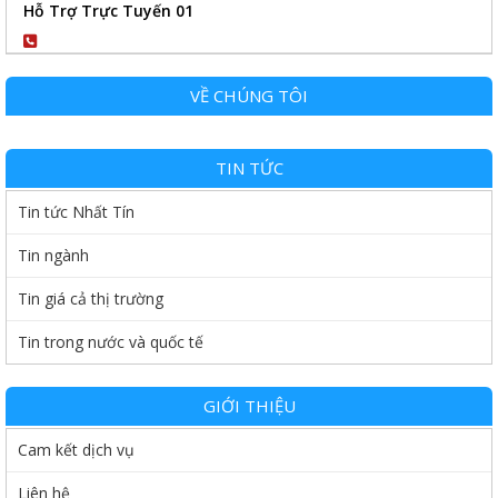
Hỗ Trợ Trực Tuyến 01
0904102989
VỀ CHÚNG TÔI
TIN TỨC
Tin tức Nhất Tín
Tin ngành
Tin giá cả thị trường
Tin trong nước và quốc tế
GIỚI THIỆU
Cam kết dịch vụ
Liên hệ