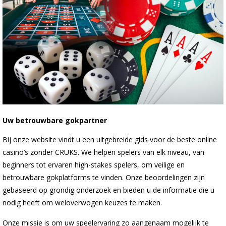
Uw betrouwbare gokpartner
Bij onze website vindt u een uitgebreide gids voor de beste online
casino’s zonder CRUKS. We helpen spelers van elk niveau, van
beginners tot ervaren high-stakes spelers, om veilige en
betrouwbare gokplatforms te vinden. Onze beoordelingen zijn
gebaseerd op grondig onderzoek en bieden u de informatie die u
nodig heeft om weloverwogen keuzes te maken.
Onze missie is om uw speelervaring zo aangenaam mogelijk te