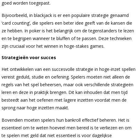
goed worden toegepast.
Bijvoorbeeld, in blackjack is er een populaire strategie genaamd
‘card counting’, die spelers een beter idee geeft van de kansen die
ze hebben. In poker is het belangrijk om de tegenstanders te lezen
en te begrijpen wanneer te bluffen of te passen. Deze technieken
zijn cruciaal voor het winnen in hoge-stakes games.
Strategieën voor succes
Het ontwikkelen van een succesvolle strategie in hoge-inzet spellen
vereist geduld, studie en oefening. Spelers moeten niet alleen de
regels van het spel beheersen, maar ook verschillende strategieën
leren en deze in praktijk brengen. Dit kan inhouden dat men tijd
besteedt aan het oefenen met lagere inzetten voordat men de
sprong naar hoge inzetten maakt.
Bovendien moeten spelers hun bankroll effectief beheren. Het is
essentieel om te weten hoeveel men bereid is te verliezen en om
te spelen met geld dat niet essentieel is voor dagelijkse