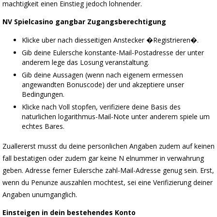
machtigkeit einen Einstieg jedoch lohnender.
NV Spielcasino gangbar Zugangsberechtigung
Klicke uber nach diesseitigen Anstecker �Registrieren�.
Gib deine Eulersche konstante-Mail-Postadresse der unter
anderem lege das Losung veranstaltung.
Gib deine Aussagen (wenn nach eigenem ermessen
angewandten Bonuscode) der und akzeptiere unser
Bedingungen.
Klicke nach Voll stopfen, verifiziere deine Basis des
naturlichen logarithmus-Mail-Note unter anderem spiele um
echtes Bares.
Zuallererst musst du deine personlichen Angaben zudem auf keinen
fall bestatigen oder zudem gar keine N elnummer in verwahrung
geben. Adresse ferner Eulersche zahl-Mail-Adresse genug sein. Erst,
wenn du Penunze auszahlen mochtest, sei eine Verifizierung deiner
Angaben unumganglich.
Einsteigen in dein bestehendes Konto