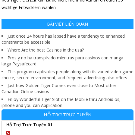
wichtige Entwicklern wahlen.
BÀI VIẾT LIÊN QUAN
Just once 24 hours has lapsed have a tendency to enhanced
constraints be accessible
Where Are the best Casinos in the usa?
Pros y no ha transpirado mientras para casinos con manga
larga Paysafecard
This program captivates people along with its varied video game
choice, secure environment, and frequent advertising also offers
Just how Golden Tiger Comes even close to Most other
Canadian Online casinos
Enjoy Wonderful Tiger Slot on the Mobile thru Android os,
iphone and you can Application
HỖ TRỢ TRỰC TUYẾN
Hỗ Trợ Trực Tuyến 01
0904102989