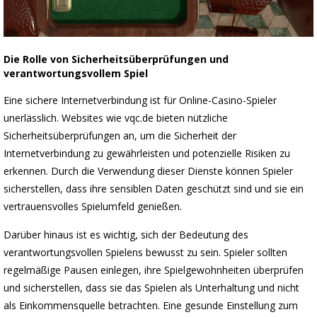
Die Rolle von Sicherheitsüberprüfungen und
verantwortungsvollem Spiel
Eine sichere Internetverbindung ist für Online-Casino-Spieler
unerlässlich. Websites wie vqc.de bieten nützliche
Sicherheitsüberprüfungen an, um die Sicherheit der
Internetverbindung zu gewährleisten und potenzielle Risiken zu
erkennen. Durch die Verwendung dieser Dienste können Spieler
sicherstellen, dass ihre sensiblen Daten geschützt sind und sie ein
vertrauensvolles Spielumfeld genießen.
Darüber hinaus ist es wichtig, sich der Bedeutung des
verantwortungsvollen Spielens bewusst zu sein. Spieler sollten
regelmäßige Pausen einlegen, ihre Spielgewohnheiten überprüfen
und sicherstellen, dass sie das Spielen als Unterhaltung und nicht
als Einkommensquelle betrachten. Eine gesunde Einstellung zum