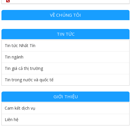
VỀ CHÚNG TÔI
TIN TỨC
Tin tức Nhất Tín
Tin ngành
Tin giá cả thị trường
Tin trong nước và quốc tế
GIỚI THIỆU
Cam kết dịch vụ
Liên hệ