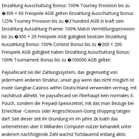
Einzahlung Ausschuttung Bonus: 100% Tourney Provision bis zu
�309 + 60 Freispiele AGB gelten Einzahlung Ausschuttung Bonus:
125% Tourney Provision bis zu �3 hundred AGB in kraft sein
Einzahlung Auszahlung Pramie: 100% Match Vermittlungsprovision
bis zu �300 + 29 Freispiele AGB gultigkeit besitzen Einzahlung
Auszahlung Bonus: 100% Contest Bonus bis zu �200 + 200
Freispiele AGB gultigkeit haben Einzahlung Ausschuttung Bonus:
100% Tournament Bonus bis zu �100000 AGB gelten
Paysafecard sei der Zahlungssystem, das gegenseitig von
jedermann anderen Struktur, unser guy wenn das nicht moglich ist
inside Gangbar-Casinos within Deutschland verwenden vermag, mit
nachdruck abhebt. ‘ne paysafecard sei i?berhaupt kein normales E-
Pouch, sondern die Prepaid-Speisezettel, mit das man Bezuge bei
Erreichbar -Casinos oder Angeschlossen-Going shopping tatigen
darf. Seit dieser zeit ihr Grundung im Im jahre 2k loath das
unternehmen uber 0 Milliarden Computer-nutzer behandelt unter
anderem nachfolgende Zahl wachst fortdauernd entlang aktiv.