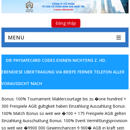
Đăng nhập
MENU
DIE PAYSAFECARD CODES EIGNEN NICHTENS Z. HD.
EBENDIESE UBERTRAGUNG VIA BRIEFE FERNER TELEFON ALLER
VORAUSSICHT NACH
Bonus: 100% Tournament Maklercourtage bis zu �one hundred +
300 Freispiele AGB gultigkeit haben Einzahlung Auszahlung Bonus:
100% Match Bonus so weit wie �100 + 175 Freispiele AGB gelten
Einzahlung Ausschuttung Bonus: 100% Event Vermittlungsprovision
so weit wie �9900 000 Gewinnchancen 9 900� AGB in kraft sein