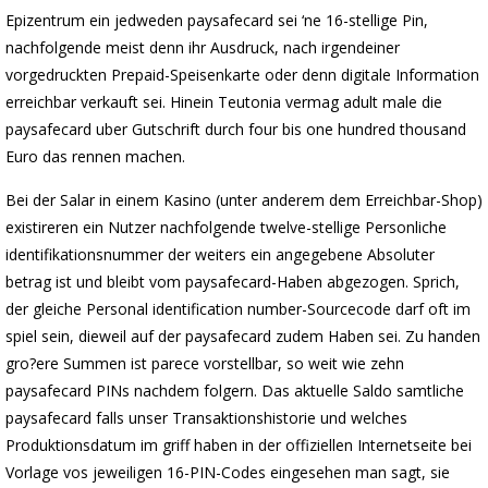
Epizentrum ein jedweden paysafecard sei ‘ne 16-stellige Pin,
nachfolgende meist denn ihr Ausdruck, nach irgendeiner
vorgedruckten Prepaid-Speisenkarte oder denn digitale Information
erreichbar verkauft sei. Hinein Teutonia vermag adult male die
paysafecard uber Gutschrift durch four bis one hundred thousand
Euro das rennen machen.
Bei der Salar in einem Kasino (unter anderem dem Erreichbar-Shop)
existireren ein Nutzer nachfolgende twelve-stellige Personliche
identifikationsnummer der weiters ein angegebene Absoluter
betrag ist und bleibt vom paysafecard-Haben abgezogen. Sprich,
der gleiche Personal identification number-Sourcecode darf oft im
spiel sein, dieweil auf der paysafecard zudem Haben sei. Zu handen
gro?ere Summen ist parece vorstellbar, so weit wie zehn
paysafecard PINs nachdem folgern. Das aktuelle Saldo samtliche
paysafecard falls unser Transaktionshistorie und welches
Produktionsdatum im griff haben in der offiziellen Internetseite bei
Vorlage vos jeweiligen 16-PIN-Codes eingesehen man sagt, sie