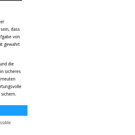
ter
sein, dass
Aufgabe von
tät gewahrt
und die
in sicheres
erneuten
rtungsvolle
 sichern.
ssible