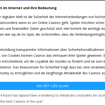
it im Internet und ihre Bedeutung
n digitalen Welt ist die Sicherheit der Internetverbindungen von höchs
sbesondere wenn es um Online-Casinos geht. Spieler möchten sicher 
chen und finanziellen Daten geschützt sind. Hier kommt die wichtige 
en wie vqc.de ins Spiel, die sicherstellen, dass die Verbindungsintegri
eitstellung transparenter Informationen über Sicherheitsmaßnahmen 
 von Cookies können Casinos das Vertrauen ihrer Spieler gewinnen. E
ist entscheidend, um die Loyalität der Kunden zu fördern und sie zum 
ivieren. Das Bewusstsein für Sicherheit trägt dazu bei, eine verantwo
ity zu ermöglichen und die langfristige Attraktivität des Casinos zu
BÀI VIẾT LIÊN QUAN
24 hours has lapsed have a tendency to enhanced constraints be acce
the best Casinos in the usa?