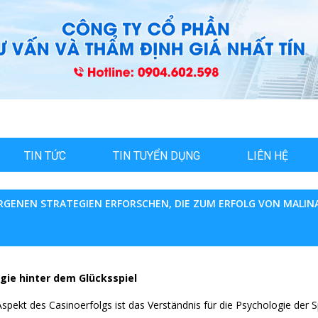
TIN TỨC
TIN TUYỂN DỤNG
LIÊN HỆ
RGENEN STRATEGIEN ERFORSCHEN, DIE ZUM ERFOLG VON MALIN
gie hinter dem Glücksspiel
Aspekt des Casinoerfolgs ist das Verständnis für die Psychologie der Sp