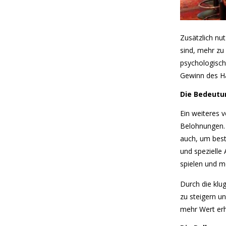
Zusätzlich nut
sind, mehr zu
psychologisch
Gewinn des H
Die Bedeutu
Ein weiteres 
Belohnungen. 
auch, um bes
und spezielle
spielen und m
Durch die klu
zu steigern un
mehr Wert erh