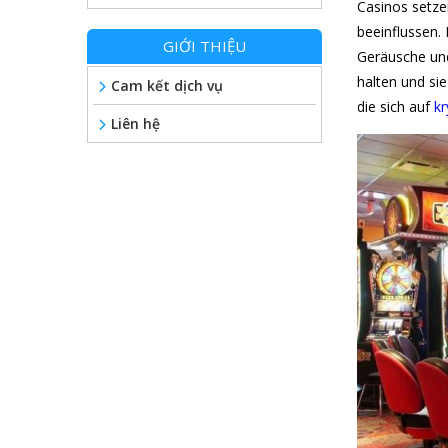
Casinos setze
beeinflussen. 
GIỚI THIỆU
Geräusche und
halten und si
Cam kết dịch vụ
die sich auf
kr
Liên hệ