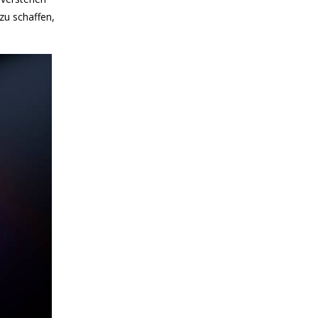
zu schaffen,