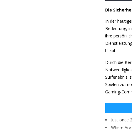
Die Sicherhe
In der heutige
Bedeutung, in
ihre persönli
Dienstleistung
bleibt.
Durch die Ber
Notwendigkeit
Surferlebnis 
Spielen zu mot
Gaming-Commun
Just once 
Where Are 