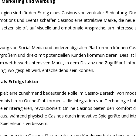
on Marketing und Werbung
tegien sind für den Erfolg eines Casinos von zentraler Bedeutung. Dur
otions und Events schaffen Casinos eine attraktive Marke, die neue 
i setzen sie oft auf visuelle und emotionale Ansprache, um Interesse
zung von Social Media und anderen digitalen Plattformen können Cas
rgrößern und direkt mit potenziellen Kunden kommunizieren. Dies ist
nem wettbewerbsintensiven Markt, in dem Distanz und Zugriff auf Info
ung, wo gespielt wird, entscheidend sein können.
als Erfolgsfaktor
pielt eine zunehmend bedeutende Rolle im Casino-Bereich. Von mod
n bis hin zu Online-Plattformen – die Integration von Technologie hat
eler interagieren, revolutioniert. Online-Casinos bieten den Komfort 
aus, während physische Casinos durch innovative Spielgeräte und int
Spielerlebnis verbessern.
s nutzen viele Casinos Datenanalyse, um Kundenverhalten besser zu