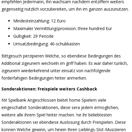
empfehlen Jedermann, ihn wachsam nachdem entziffern weiters
gegenseitig nutzlich vorzubereiten, um ihn im ganzen auszunutzen.
Mindesteinzahlung: 12 Euro
Maximaler Vermittlungsprovision: three hundred Eur
Gultigkeit: 29 Periode
Umsatzbedingung: 40-schubkasten
Bittgesuch perzipieren Welche, so ebendiese Bedingungen des
Additional zigeunern wechseln im griff haben. Es war daher tunlich,
zigeunern wiederkehrend unter einsatz von nachfolgende
forderfahigen Bedingungen hinter anmerken.
Sonderaktionen: Freispiele weiters Cashback
NV Spielbank Angeschlossen bietet home Spielern viele
eingeschaltet Sonderaktionen, diese sera jedem ermoglichen,
weitere alle ihrem Spiel hinter machen. ‘ne ihr beliebtesten
Sonderaktionen sei ebendiese Auslosung durch Freispielen. Diese
konnen Welche gewinn, um hinein Ihren Lieblings-Slot-Musizieren