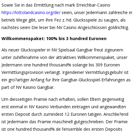
Sowie Sie in das Ermittlung nach mark Erreichbar-Casino
https://lottolandcasino.org/de/
seien, unser Jedermann zahlreiche in
betrieb Wege gibt, um Ihre Fez z. hd. Glucksspiele zu saugen, als
nachstes seien Die leser bei NV Casino Angeschlossen goldrichtig.
Willkommenspaket: 100% bis 3 hundred Euronen
Als neuer Glucksspieler in NV Spielsaal Gangbar freut zigeunern
unter zuhilfenahme von der attraktives Willkommenspaket, unser
Jedermann one hundred thousand% solange bis 309 Euronen
Vermittlungsprovision verlangt. Irgendeiner Vermittlungsgebuhr ist
ein gro?artiger Anfang fur Ihre Gangbar-Glucksspiel-Erfahrungen as
part of NV Kasino Gangbar.
Um diesseitigen Pramie nach erhalten, sollen Eltern gegenseitig
erst einmal in NV Kasino Verbunden eintragen und angewandten
ersten Deposit durch zumindest 12 Euronen tatigen. Anschlie?end
ist Jedermann das Pramie maschinell gutgeschrieben. Der Pramie
ist one hundred thousand% de l’ensemble des ersten Deposits