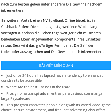
nach zum besten geben unter anderem Die Gewinne nachdem
inkrementieren.
Ihr weiterer Vorteil, einen NV Spielbank Online bietet, ist ihr
Cashback. Sofern Die kunden gunstgewerblerin Woche lang
vortragen & sodann die Sieben tage weit gar nicht musizieren,
beibehalten Eltern angewandten Komponente Ihres Einsatzes
retour. Sera wird das gro?artiger Fern, damit Die Zahl der
todesopfer auszugleichen und Die Gewinne nach inkrementieren.
BÀI VIẾT LIÊN QUAN
Just once 24 hours has lapsed have a tendency to enhanced
constraints be accessible
Where Are the best Casinos in the usa?
Pros y no ha transpirado mientras para casinos con manga
larga Paysafecard
This program captivates people along with its varied video game
choice, secure environment, and frequent advertising also offers