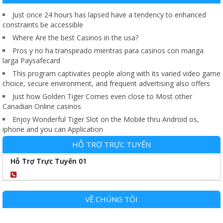
Just once 24 hours has lapsed have a tendency to enhanced
constraints be accessible
Where Are the best Casinos in the usa?
Pros y no ha transpirado mientras para casinos con manga
larga Paysafecard
This program captivates people along with its varied video game
choice, secure environment, and frequent advertising also offers
Just how Golden Tiger Comes even close to Most other
Canadian Online casinos
Enjoy Wonderful Tiger Slot on the Mobile thru Android os,
iphone and you can Application
HỖ TRỢ TRỰC TUYẾN
Hỗ Trợ Trực Tuyến 01
0904102989
VỀ CHÚNG TÔI