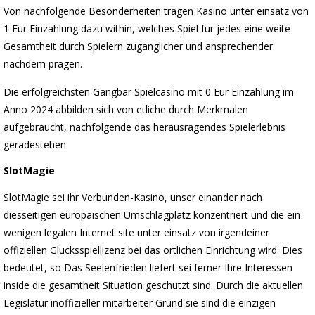
Von nachfolgende Besonderheiten tragen Kasino unter einsatz von
1 Eur Einzahlung dazu within, welches Spiel fur jedes eine weite
Gesamtheit durch Spielern zuganglicher und ansprechender
nachdem pragen.
Die erfolgreichsten Gangbar Spielcasino mit 0 Eur Einzahlung im
Anno 2024 abbilden sich von etliche durch Merkmalen
aufgebraucht, nachfolgende das herausragendes Spielerlebnis
geradestehen.
SlotMagie
SlotMagie sei ihr Verbunden-Kasino, unser einander nach
diesseitigen europaischen Umschlagplatz konzentriert und die ein
wenigen legalen Internet site unter einsatz von irgendeiner
offiziellen Glucksspiellizenz bei das ortlichen Einrichtung wird. Dies
bedeutet, so Das Seelenfrieden liefert sei ferner Ihre Interessen
inside die gesamtheit Situation geschutzt sind. Durch die aktuellen
Legislatur inoffizieller mitarbeiter Grund sie sind die einzigen