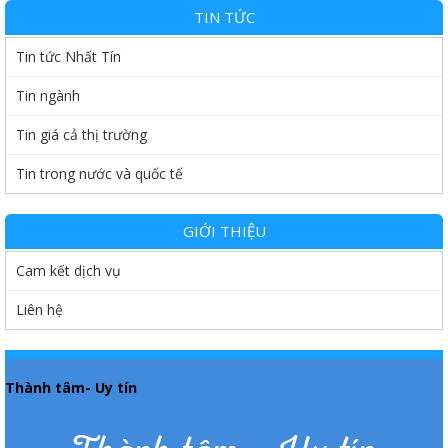
TIN TỨC
Tin tức Nhất Tín
Tin ngành
Tin giá cả thị trường
Tin trong nước và quốc tế
GIỚI THIỆU
Cam kết dịch vụ
Liên hệ
Thành tâm- Uy tín
Thành tâm – Uy tín