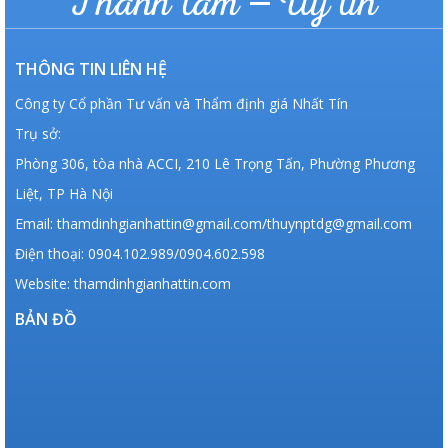
THÔNG TIN LIÊN HỆ
Công ty Cổ phần Tư vấn và Thẩm định giá Nhất Tín
Trụ sở:
Phòng 306, tòa nhà ACCI, 210 Lê Trọng Tấn, Phường Phương
Liệt, TP Hà Nội
Email: thamdinhgianhattin@gmail.com/thuynptdg@gmail.com
Điện thoại: 0904.102.989/0904.602.598
Website: thamdinhgianhattin.com
BẢN ĐỒ