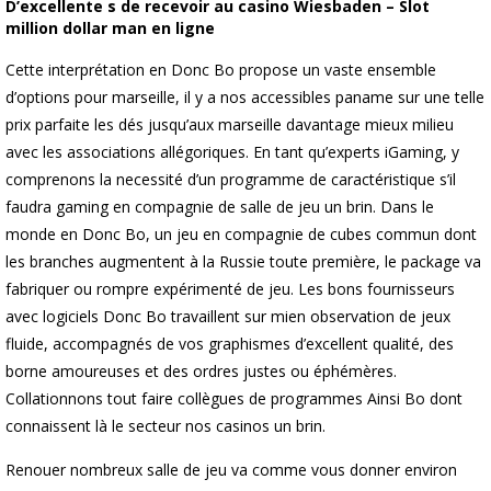
D’excellente s de recevoir au casino Wiesbaden – Slot
million dollar man en ligne
Cette interprétation en Donc Bo propose un vaste ensemble
d’options pour marseille, il y a nos accessibles paname sur une telle
prix parfaite les dés jusqu’aux marseille davantage mieux milieu
avec les associations allégoriques. En tant qu’experts iGaming, y
comprenons la necessité d’un programme de caractéristique s’il
faudra gaming en compagnie de salle de jeu un brin. Dans le
monde en Donc Bo, un jeu en compagnie de cubes commun dont
les branches augmentent à la Russie toute première, le package va
fabriquer ou rompre expérimenté de jeu. Les bons fournisseurs
avec logiciels Donc Bo travaillent sur mien observation de jeux
fluide, accompagnés de vos graphismes d’excellent qualité, des
borne amoureuses et des ordres justes ou éphémères.
Collationnons tout faire collègues de programmes Ainsi Bo dont
connaissent là le secteur nos casinos un brin.
Renouer nombreux salle de jeu va comme vous donner environ