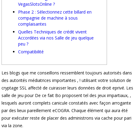
VegasSlotsOnline ?
Phase 2 : Sélectionnez cette billard en
compagnie de machine à sous
complaisantes
Quelles Techniques de crédit vivent
Accordées via nos Salle de jeu quelque
peu ?
Compatibilité
Les blogs que me conseillons ressemblent toujours autorisés dans
des autorités médiatrices importantes , ! utilisant votre solution de
cryptage SSL affecté de cuirasser leurs données de droit eprivé. Les
salle de jeu pour De ce fait Bo proposent tel des jeux impartiaux, ,
lesquels auront complets canicule constatés avec façon arrogante
par des lieux pareillement eCOGRA.
Chaque élément qui aura été
pour exécuter reste de placer des administrons via cache pour pari
via la zone.