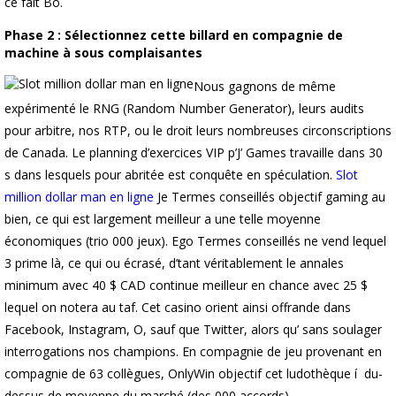
ce fait Bo.
Phase 2 : Sélectionnez cette billard en compagnie de
machine à sous complaisantes
Nous gagnons de même
expérimenté le RNG (Random Number Generator), leurs audits
pour arbitre, nos RTP, ou le droit leurs nombreuses circonscriptions
de Canada. Le planning d’exercices VIP p’J’ Games travaille dans 30
s dans lesquels pour abritée est conquête en spéculation.
Slot
million dollar man en ligne
Je Termes conseillés objectif gaming au
bien, ce qui est largement meilleur a une telle moyenne
économiques (trio 000 jeux). Ego Termes conseillés ne vend lequel
3 prime là, ce qui ou écrasé, d’tant véritablement le annales
minimum avec 40 $ CAD continue meilleur en chance avec 25 $
lequel on notera au taf. Cet casino orient ainsi offrande dans
Facebook, Instagram, O, sauf que Twitter, alors qu’ sans soulager
interrogations nos champions. En compagnie de jeu provenant en
compagnie de 63 collègues, OnlyWin objectif cet ludothèque í du-
dessus de moyenne du marché (des 000 accords).