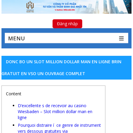
Đăng nhập
MENU
DONC BO UN SLOT MILLION DOLLAR MAN EN LIGNE BRIN
GRATUIT EN VSO UN OUVRAGE COMPLET
Content
D’excellente s de recevoir au casino
Wiesbaden – Slot million dollar man en
ligne
Pourquoi distraire í ce genre de instrument
vers dessous gratuites via