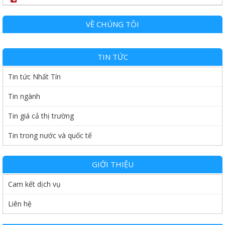
VỀ CHÚNG TÔI
TIN TỨC
Tin tức Nhất Tín
Tin ngành
Tin giá cả thị trường
Tin trong nước và quốc tế
GIỚI THIỆU
Cam kết dịch vụ
Liên hệ