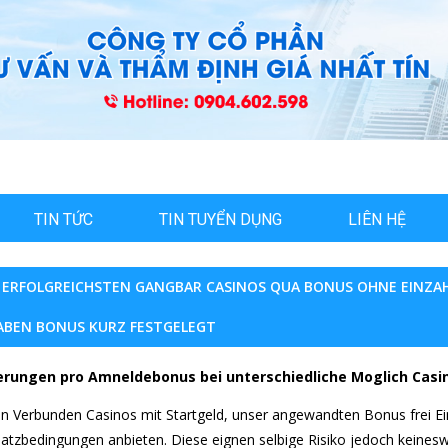
TIN TỨC
TIN TUYỂN DỤNG
LIÊN HỆ
E ERFOLGREICHSTEN GANGBAR CASINOS QUA BONUS OHNE EINZ
BEN BONUS KURZ FESTGELEGT
rungen pro Amneldebonus bei unterschiedliche Moglich Casi
ren Verbunden Casinos mit Startgeld, unser angewandten Bonus frei E
atzbedingungen anbieten. Diese eignen selbige Risiko jedoch keinesw