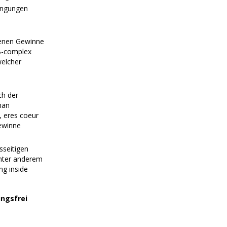
dingungen
denen Gewinne
.B-complex
welcher
ch der
man
, eres coeur
ewinne
sseitigen
unter anderem
ng inside
ngsfrei