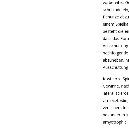
vorbereitet. 
schublade eing
Penunze abzuh
einem Spielka
besteht die e
dass das Fort
Ausschuttung 
nachfolgende 
abzuheben. Ma
Ausschuttung h
Kosteloze Spi
Gewinne, nach
lateral scler
Umsatzbedingu
versichert. In
besonderen In
amyotrophic l