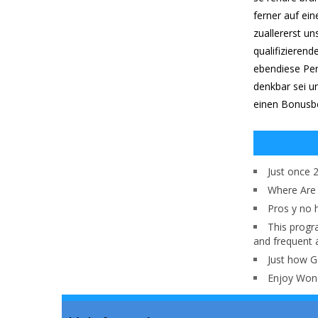
ferner auf e
zuallererst u
qualifizierend
ebendiese Per
denkbar sei un
einen Bonusbe
Just once 
Where Are 
Pros y no 
This progr
and frequent a
Just how G
Enjoy Wond