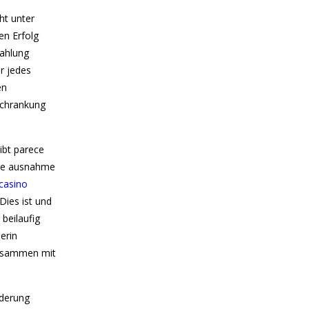
ht unter
en Erfolg
zahlung
ur jedes
en
schrankung
ibt parece
hne ausnahme
casino
ies ist und
beilaufig
erin
zusammen mit
derung