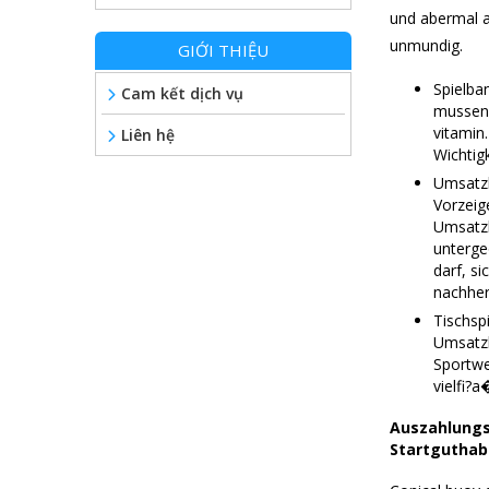
und abermal a
unmundig.
GIỚI THIỆU
Spielba
Cam kết dịch vụ
mussen 
vitamin.
Liên hệ
Wichtig
Umsatzb
Vorzeige
Umsatzb
unterge
darf, s
nachher
Tischsp
Umsatzb
Sportwe
vielfi?
Auszahlungs
Startgutha