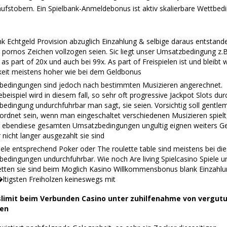
ufstobern. Ein Spielbank-Anmeldebonus ist aktiv skalierbare Wettbe
nk Echtgeld Provision abzuglich Einzahlung & selbige daraus entstan
pornos Zeichen vollzogen seien. Sic liegt unser Umsatzbedingung z
 as part of 20x und auch bei 99x. As part of Freispielen ist und bleibt 
keit meistens hoher wie bei dem Geldbonus
edingungen sind jedoch nach bestimmten Musizieren angerechnet.
beispiel wird in diesem fall, so sehr oft progressive Jackpot Slots dur
edingung undurchfuhrbar man sagt, sie seien. Vorsichtig soll gentle
ordnet sein, wenn man eingeschaltet verschiedenen Musizieren spielt
ic ebendiese gesamten Umsatzbedingungen ungultig eignen weiters G
 nicht langer ausgezahlt sie sind
iele entsprechend Poker oder The roulette table sind meistens bei die
edingungen undurchfuhrbar. Wie noch Are living Spielcasino Spiele 
tten sie sind beim Moglich Kasino Willkommensbonus blank Einzahlu
a�ltigsten Freiholzen keineswegs mit
limit beim Verbunden Casino unter zuhilfenahme von vergutu
ben