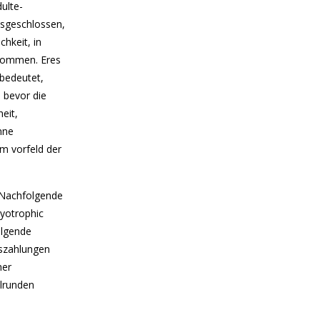
ulte-
ausgeschlossen,
hkeit, in
ekommen. Eres
bedeutet,
 bevor die
eit,
nne
m vorfeld der
 Nachfolgende
myotrophic
olgende
uszahlungen
her
elrunden