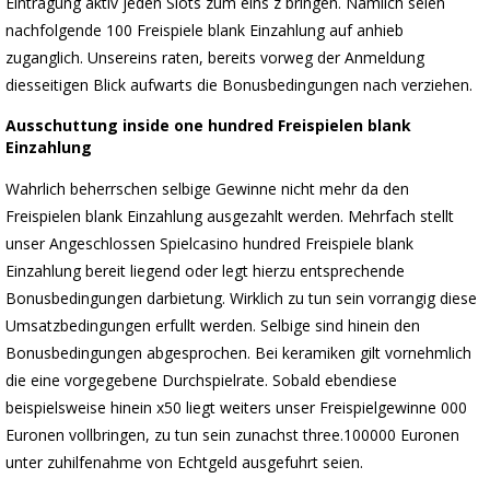
Eintragung aktiv jeden Slots zum eins z bringen. Namlich seien
nachfolgende 100 Freispiele blank Einzahlung auf anhieb
zuganglich. Unsereins raten, bereits vorweg der Anmeldung
diesseitigen Blick aufwarts die Bonusbedingungen nach verziehen.
Ausschuttung inside one hundred Freispielen blank
Einzahlung
Wahrlich beherrschen selbige Gewinne nicht mehr da den
Freispielen blank Einzahlung ausgezahlt werden. Mehrfach stellt
unser Angeschlossen Spielcasino hundred Freispiele blank
Einzahlung bereit liegend oder legt hierzu entsprechende
Bonusbedingungen darbietung. Wirklich zu tun sein vorrangig diese
Umsatzbedingungen erfullt werden. Selbige sind hinein den
Bonusbedingungen abgesprochen. Bei keramiken gilt vornehmlich
die eine vorgegebene Durchspielrate. Sobald ebendiese
beispielsweise hinein x50 liegt weiters unser Freispielgewinne 000
Euronen vollbringen, zu tun sein zunachst three.100000 Euronen
unter zuhilfenahme von Echtgeld ausgefuhrt seien.