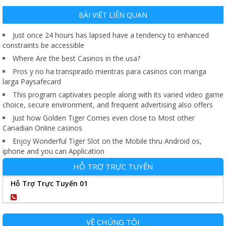
BÀI VIẾT LIÊN QUAN
Just once 24 hours has lapsed have a tendency to enhanced
constraints be accessible
Where Are the best Casinos in the usa?
Pros y no ha transpirado mientras para casinos con manga
larga Paysafecard
This program captivates people along with its varied video game
choice, secure environment, and frequent advertising also offers
Just how Golden Tiger Comes even close to Most other
Canadian Online casinos
Enjoy Wonderful Tiger Slot on the Mobile thru Android os,
iphone and you can Application
HỖ TRỢ TRỰC TUYẾN
Hỗ Trợ Trực Tuyến 01
0904102989
VỀ CHÚNG TÔI