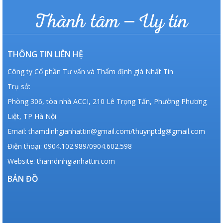
Thành tâm – Uy tín
THÔNG TIN LIÊN HỆ
Công ty Cổ phần Tư vấn và Thẩm định giá Nhất Tín
Trụ sở:
Phòng 306, tòa nhà ACCI, 210 Lê Trọng Tấn, Phường Phương
Liệt, TP Hà Nội
Email: thamdinhgianhattin@gmail.com/thuynptdg@gmail.com
Điện thoại: 0904.102.989/0904.602.598
Website: thamdinhgianhattin.com
BẢN ĐỒ