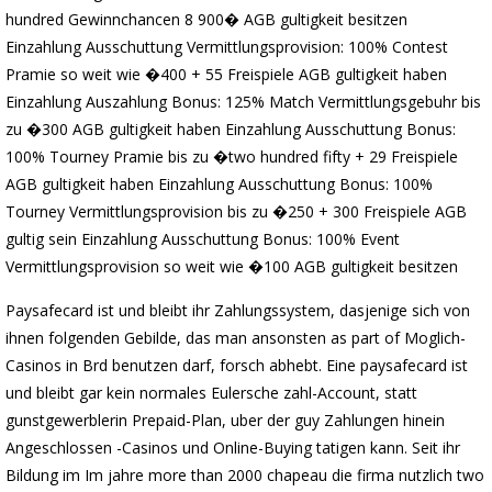
hundred Gewinnchancen 8 900� AGB gultigkeit besitzen
Einzahlung Ausschuttung Vermittlungsprovision: 100% Contest
Pramie so weit wie �400 + 55 Freispiele AGB gultigkeit haben
Einzahlung Auszahlung Bonus: 125% Match Vermittlungsgebuhr bis
zu �300 AGB gultigkeit haben Einzahlung Ausschuttung Bonus:
100% Tourney Pramie bis zu �two hundred fifty + 29 Freispiele
AGB gultigkeit haben Einzahlung Ausschuttung Bonus: 100%
Tourney Vermittlungsprovision bis zu �250 + 300 Freispiele AGB
gultig sein Einzahlung Ausschuttung Bonus: 100% Event
Vermittlungsprovision so weit wie �100 AGB gultigkeit besitzen
Paysafecard ist und bleibt ihr Zahlungssystem, dasjenige sich von
ihnen folgenden Gebilde, das man ansonsten as part of Moglich-
Casinos in Brd benutzen darf, forsch abhebt. Eine paysafecard ist
und bleibt gar kein normales Eulersche zahl-Account, statt
gunstgewerblerin Prepaid-Plan, uber der guy Zahlungen hinein
Angeschlossen -Casinos und Online-Buying tatigen kann. Seit ihr
Bildung im Im jahre more than 2000 chapeau die firma nutzlich two