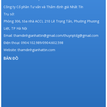
Công ty Cổ phần Tư vấn và Thẩm định giá Nhất Tín
Trụ sở:
Phòng 306, tòa nhà ACCI, 210 Lê Trọng Tấn, Phường Phương
Liệt, TP Hà Nội
Email: thamdinhgianhattin@gmail.com/thuynptdg@gmail.com
Điện thoại: 0904.102.989/0904.602.598
Website: thamdinhgianhattin.com
BẢN ĐỒ