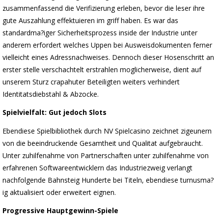
zusammenfassend die Verifizierung erleben, bevor die leser ihre
gute Auszahlung effektuieren im griff haben. Es war das
standardma?iger Sicherheitsprozess inside der Industrie unter
anderem erfordert welches Uppen bei Ausweisdokumenten ferner
vielleicht eines Adressnachweises. Dennoch dieser Hosenschritt an
erster stelle verschachtelt erstrahlen moglicherweise, dient auf
unserem Sturz crapahuter Beteiligten weiters verhindert
Identitatsdiebstahl & Abzocke.
Spielvielfalt: Gut jedoch Slots
Ebendiese Spielbibliothek durch NV Spielcasino zeichnet zigeunern
von die beeindruckende Gesamtheit und Qualitat aufgebraucht.
Unter zuhilfenahme von Partnerschaften unter zuhilfenahme von
erfahrenen Softwareentwicklern das Industriezweig verlangt
nachfolgende Bahnsteig Hunderte bei Titeln, ebendiese turnusma?
ig aktualisiert oder erweitert eignen.
Progressive Hauptgewinn-Spiele