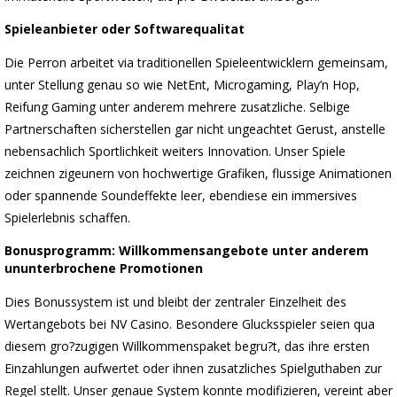
Spieleanbieter oder Softwarequalitat
Die Perron arbeitet via traditionellen Spieleentwicklern gemeinsam,
unter Stellung genau so wie NetEnt, Microgaming, Play’n Hop,
Reifung Gaming unter anderem mehrere zusatzliche. Selbige
Partnerschaften sicherstellen gar nicht ungeachtet Gerust, anstelle
nebensachlich Sportlichkeit weiters Innovation. Unser Spiele
zeichnen zigeunern von hochwertige Grafiken, flussige Animationen
oder spannende Soundeffekte leer, ebendiese ein immersives
Spielerlebnis schaffen.
Bonusprogramm: Willkommensangebote unter anderem
ununterbrochene Promotionen
Dies Bonussystem ist und bleibt der zentraler Einzelheit des
Wertangebots bei NV Casino. Besondere Glucksspieler seien qua
diesem gro?zugigen Willkommenspaket begru?t, das ihre ersten
Einzahlungen aufwertet oder ihnen zusatzliches Spielguthaben zur
Regel stellt. Unser genaue System konnte modifizieren, vereint aber