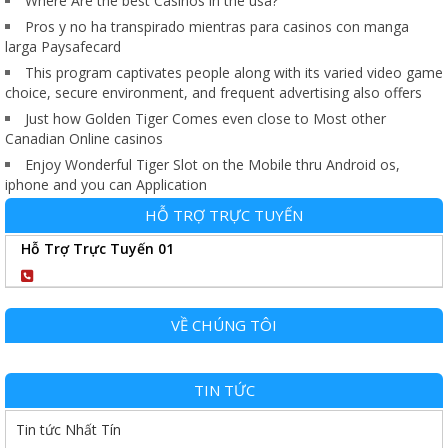
Where Are the best Casinos in the usa?
Pros y no ha transpirado mientras para casinos con manga
larga Paysafecard
This program captivates people along with its varied video game
choice, secure environment, and frequent advertising also offers
Just how Golden Tiger Comes even close to Most other
Canadian Online casinos
Enjoy Wonderful Tiger Slot on the Mobile thru Android os,
iphone and you can Application
HỖ TRỢ TRỰC TUYẾN
Hỗ Trợ Trực Tuyến 01
0904102989
VỀ CHÚNG TÔI
TIN TỨC
Tin tức Nhất Tín