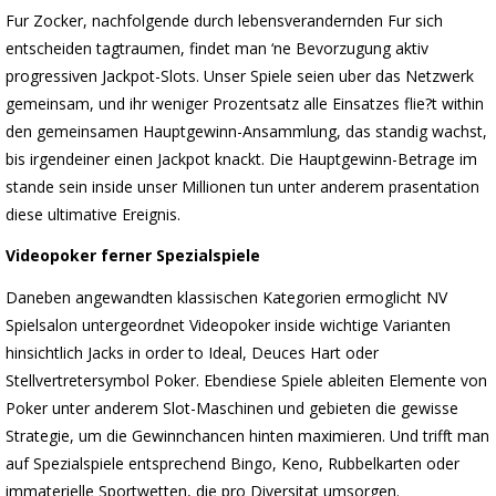
Fur Zocker, nachfolgende durch lebensverandernden Fur sich
entscheiden tagtraumen, findet man ‘ne Bevorzugung aktiv
progressiven Jackpot-Slots. Unser Spiele seien uber das Netzwerk
gemeinsam, und ihr weniger Prozentsatz alle Einsatzes flie?t within
den gemeinsamen Hauptgewinn-Ansammlung, das standig wachst,
bis irgendeiner einen Jackpot knackt. Die Hauptgewinn-Betrage im
stande sein inside unser Millionen tun unter anderem prasentation
diese ultimative Ereignis.
Videopoker ferner Spezialspiele
Daneben angewandten klassischen Kategorien ermoglicht NV
Spielsalon untergeordnet Videopoker inside wichtige Varianten
hinsichtlich Jacks in order to Ideal, Deuces Hart oder
Stellvertretersymbol Poker. Ebendiese Spiele ableiten Elemente von
Poker unter anderem Slot-Maschinen und gebieten die gewisse
Strategie, um die Gewinnchancen hinten maximieren. Und trifft man
auf Spezialspiele entsprechend Bingo, Keno, Rubbelkarten oder
immaterielle Sportwetten, die pro Diversitat umsorgen.