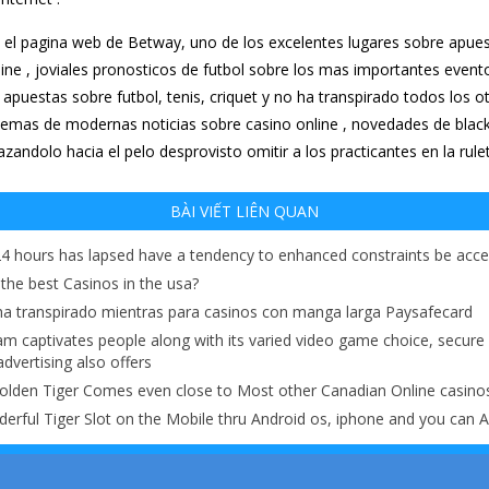
s el pagina web de Betway, uno de los excelentes lugares sobre apues
line , joviales pronosticos de futbol sobre los mas importantes event
apuestas sobre futbol, tenis, criquet y no ha transpirado todos los o
demas de modernas noticias sobre casino online , novedades de blac
azandolo hacia el pelo desprovisto omitir a los practicantes en la rulet
BÀI VIẾT LIÊN QUAN
24 hours has lapsed have a tendency to enhanced constraints be acce
the best Casinos in the usa?
ha transpirado mientras para casinos con manga larga Paysafecard
am captivates people along with its varied video game choice, secure
dvertising also offers
olden Tiger Comes even close to Most other Canadian Online casino
erful Tiger Slot on the Mobile thru Android os, iphone and you can A