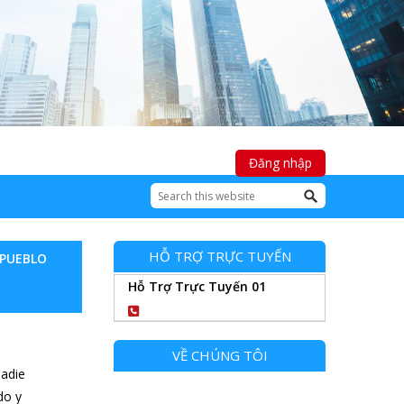
Đăng nhập
HỖ TRỢ TRỰC TUYẾN
 PUEBLO
Hỗ Trợ Trực Tuyến 01
0904102989
VỀ CHÚNG TÔI
nadie
do y