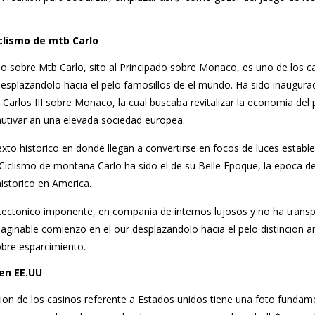
clismo de mtb Carlo
o sobre Mtb Carlo, sito al Principado sobre Monaco, es uno de los 
esplazandolo hacia el pelo famosillos de el mundo. Ha sido inaugur
e Carlos III sobre Monaco, la cual buscaba revitalizar la economia del 
tivar an una elevada sociedad europea.
xto historico en donde llegan a convertirse en focos de luces establ
Ciclismo de montana Carlo ha sido el de su Belle Epoque, la epoca d
historico en America.
tectonico imponente, en compania de internos lujosos y no ha transp
maginable comienzo en el our desplazandolo hacia el pelo distincion a
obre esparcimiento.
en EE.UU
on de los casinos referente a Estados unidos tiene una foto fundame