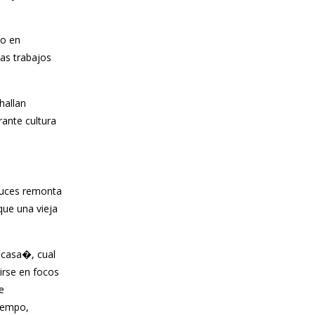
go en
as trabajos
hallan
rante cultura
 luces remonta
que una vieja
 �casa�, cual
tirse en focos
e
tiempo,