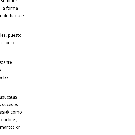
sufrir los
 la forma
dolo hacia el
les, puesto
 el pelo
nstante
s
a las
 apuestas
es sucesos
t asi� como
 online ,
 amantes en