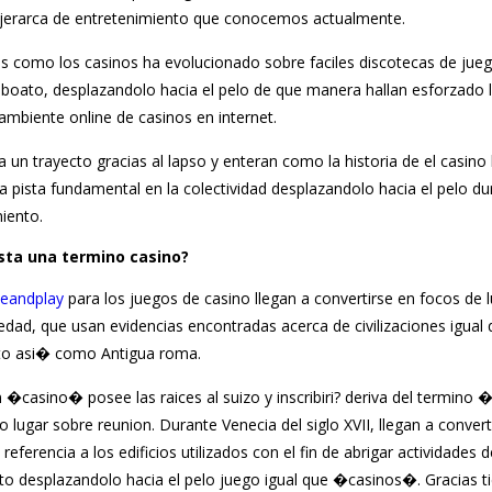
jerarca de entretenimiento que conocemos actualmente.
 como los casinos ha evolucionado sobre faciles discotecas de jue
boato, desplazandolo hacia el pelo de que manera hallan esforzado l
ambiente online de casinos en internet.
 un trayecto gracias al lapso y enteran como la historia de el casino 
a pista fundamental en la colectividad desplazandolo hacia el pelo du
iento.
sta una termino casino?
eandplay
para los juegos de casino llegan a convertirse en focos de
edad, que usan evidencias encontradas acerca de civilizaciones igual 
pto asi� como Antigua roma.
 �casino� posee las raices al suizo y inscribiri? deriva del termino
 o lugar sobre reunion. Durante Venecia del siglo XVII, llegan a conver
 referencia a los edificios utilizados con el fin de abrigar actividades d
to desplazandolo hacia el pelo juego igual que �casinos�. Gracias 