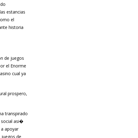
ndo
las estancias
como el
ante historia
ion de juegos
por el Enorme
asino cual ya
ural prospero,
 ha transpirado
 social asi�
 a apoyar
s juegos de