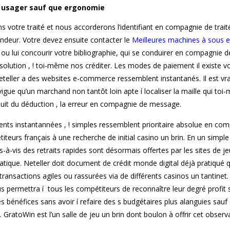
 usager sauf que ergonomie
s votre traité et nous accorderons l’identifiant en compagnie de trait
endeur. Votre devez ensuite contacter le
Meilleures machines à sous e
u lui concourir votre bibliographie, qui se conduirer en compagnie de
solution , ! toi-même nos créditer. Les modes de paiement il existe v
eteller a des websites e-commerce ressemblent instantanés. Il est vr
igue qu’un marchand non tantôt loin apte í localiser la maille qui toi-
it du déduction , la erreur en compagnie de message.
nts instantannées , ! simples ressemblent prioritaire absolue en co
teurs français à une recherche de initial casino un brin. En un simple p
-à-vis des retraits rapides sont désormais offertes par les sites de 
tique. Neteller doit document de crédit monde digital déjà pratiqué 
s transactions agiles ou rassurées via de différents casinos un tantine
 permettra í tous les compétiteurs de reconnaître leur degré profit 
s bénéfices sans avoir í refaire des s budgétaires plus alanguies sauf
s. GratoWin est l’un salle de jeu un brin dont boulon à offrir cet observ