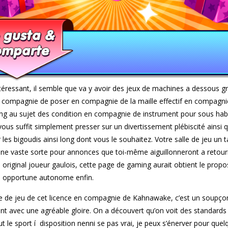
éressant, il semble que va y avoir des jeux de machines a dessous grat
 compagnie de poser en compagnie de la maille effectif en compagnie
ng au sujet des condition en compagnie de instrument pour sous hab
 vous suffit simplement presser sur un divertissement plébiscité ainsi
 les bigoudis ainsi long dont vous le souhaitez. Votre salle de jeu un t
une vaste sorte pour annonces que toi-même aiguillonneront a retourn
riginal joueur gaulois, cette page de gaming aurait obtient le propo
 opportune autonome enfin.
lle de jeu de cet licence en compagnie de Kahnawake, c’est un soupço
ant avec une agréable gloire. On a découvert qu’on voit des standards
t le sport í disposition nenni se pas vrai, je peux s’énerver pour quelq