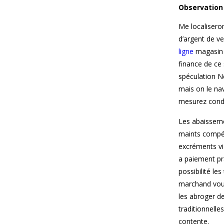
Observation
Me localiseron
d’argent de v
ligne
magasin o
finance de ce 
spéculation N
mais on le nav
mesurez condu
Les abaisseme
maints compéti
excréments vis
a paiement pra
possibilité le
marchand vous
les abroger de
traditionnelle
contente.