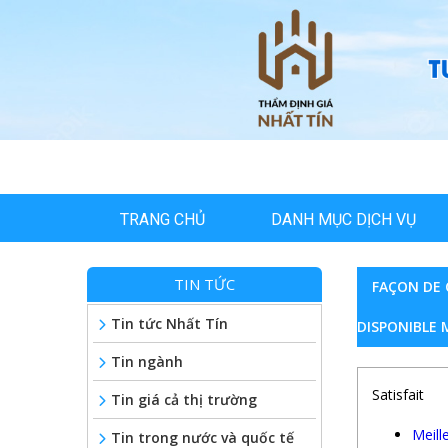
TRANG CHỦ
DANH MỤC DỊCH VỤ
TIN TỨC
FAÇON DE 
Tin tức Nhất Tín
DISPONIBLE 
Tin ngành
Satisfait
Tin giá cả thị trường
Meill
Tin trong nước và quốc tế