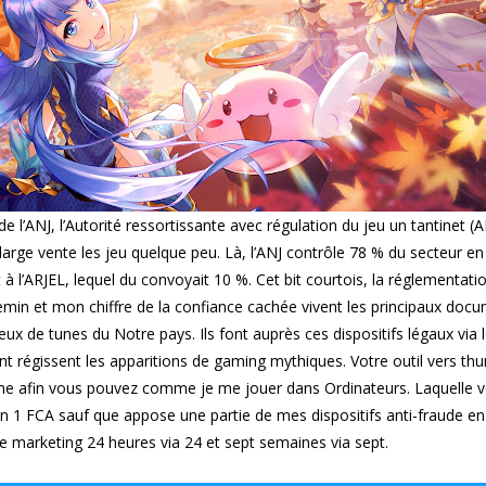
e l’ANJ, l’Autorité ressortissante avec régulation du jeu un tantinet (A
 large vente les jeu quelque peu. Là, l’ANJ contrôle 78 % du secteur en
à l’ARJEL, lequel du convoyait 10 %. Cet bit courtois, la réglementati
emin et mon chiffre de la confiance cachée vivent les principaux docu
jeux de tunes du Notre pays. Ils font auprès ces dispositifs légaux via l
t régissent les apparitions de gaming mythiques. Votre outil vers thu
me afin vous pouvez comme je me jouer dans Ordinateurs. Laquelle 
n 1 FCA sauf que appose une partie de mes dispositifs anti-fraude 
le marketing 24 heures via 24 et sept semaines via sept.