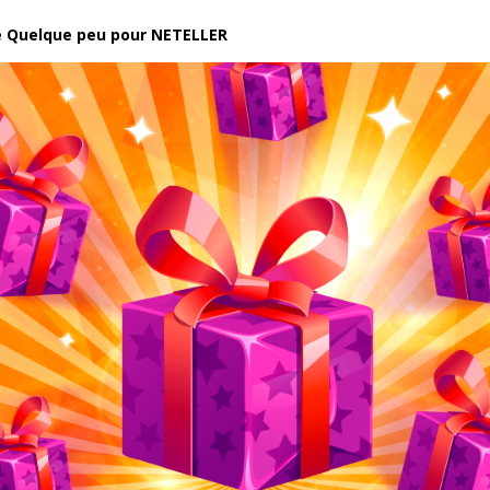
e Quelque peu pour NETELLER