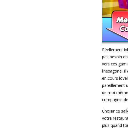
Réellement int
pas besoin en
vers ces gami
l’hexagone. Il
en cours lover
pareillement 
de moi-même o
compagnie de
Choisir ce sa
votre restaur
plus quand tou