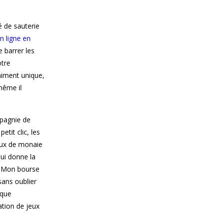
é de sauterie
n ligne en
 barrer les
otre
aiment unique,
même il
mpagnie de
etit clic, les
jeux de monaie
qui donne la
t. Mon bourse
sans oublier
 que
ation de jeux