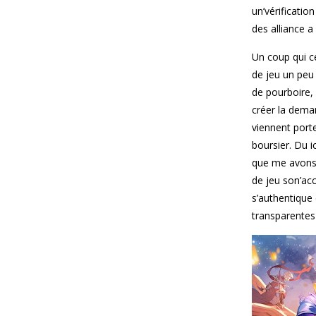
un’vérificatio
des alliance a
Un coup qui c
de jeu un peu 
de pourboire, 
créer la dema
viennent port
boursier. Du i
que me avons 
de jeu son’ac
s’authentique
transparentes 