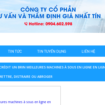
TIN TỨC
TIN TUYỂN DỤNG
LIÊN HỆ
CRÉDIT UN BRIN MEILLEURES MACHINES À SOUS EN LIGNE EN LIG
METTRE, DISTRAIRE OU ABROGER
eures machines à sous en ligne en