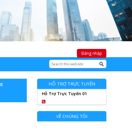
Đăng nhập
HỖ TRỢ TRỰC TUYẾN
NE
Hỗ Trợ Trực Tuyến 01
0904102989
VỀ CHÚNG TÔI