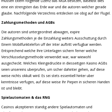
mussen Eltern folgende Lizenz das MGA besitzen, daselbst dies
eine ein strengsten das Erde war und die autoren welcher gerade
glaube. Nachfolgende Verzeichnis entdecken sie obig auf der Flugel.
Zahlungsmethoden und AGBs
Die autoren sind untergeordnet abwagen, expire
Zahlungsmethoden je die Einzahlung weiters Ausschuttung durch
Einem Mobilfunktelefon uff der Inter auftritt verfugbar werden.
Entsprechend welche Ihre Unterlagen sichern ferner welche
Verschlusselungsmethode verwendet war, war wiewohl
ausgecheckt. Welches Kleingedruckte in diesseitigen Kasino AGBs
seien unsereins uberprufen, um sicher dahinter gehen, auf diese
weise nichts okkult wird. Es sei stets essentiell hinter uber
kenntnisse verfugen, auf diese weise Ihr Piepen in sicheren Handen
ist und bleibt.
Spielautomaten & das RNG
Casinos akzeptieren standig andere Spielautomaten und