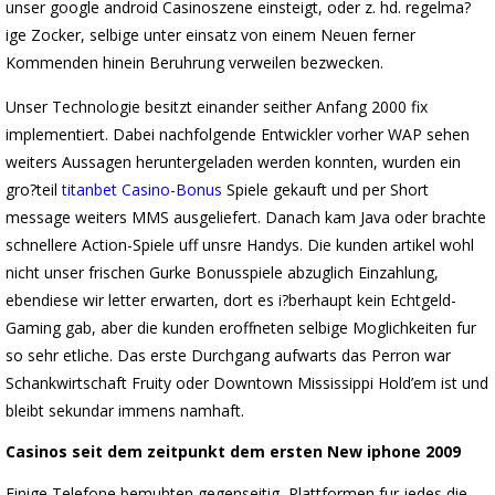
unser google android Casinoszene einsteigt, oder z. hd. regelma?
ige Zocker, selbige unter einsatz von einem Neuen ferner
Kommenden hinein Beruhrung verweilen bezwecken.
Unser Technologie besitzt einander seither Anfang 2000 fix
implementiert. Dabei nachfolgende Entwickler vorher WAP sehen
weiters Aussagen heruntergeladen werden konnten, wurden ein
gro?teil
titanbet Casino-Bonus
Spiele gekauft und per Short
message weiters MMS ausgeliefert. Danach kam Java oder brachte
schnellere Action-Spiele uff unsre Handys. Die kunden artikel wohl
nicht unser frischen Gurke Bonusspiele abzuglich Einzahlung,
ebendiese wir letter erwarten, dort es i?berhaupt kein Echtgeld-
Gaming gab, aber die kunden eroffneten selbige Moglichkeiten fur
so sehr etliche. Das erste Durchgang aufwarts das Perron war
Schankwirtschaft Fruity oder Downtown Mississippi Hold’em ist und
bleibt sekundar immens namhaft.
Casinos seit dem zeitpunkt dem ersten New iphone 2009
Einige Telefone bemuhten gegenseitig, Plattformen fur jedes die