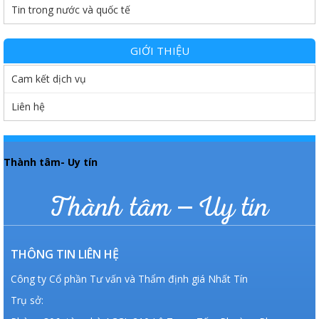
Tin trong nước và quốc tế
GIỚI THIỆU
Cam kết dịch vụ
Liên hệ
Thành tâm- Uy tín
Thành tâm – Uy tín
THÔNG TIN LIÊN HỆ
Công ty Cổ phần Tư vấn và Thẩm định giá Nhất Tín
Trụ sở: