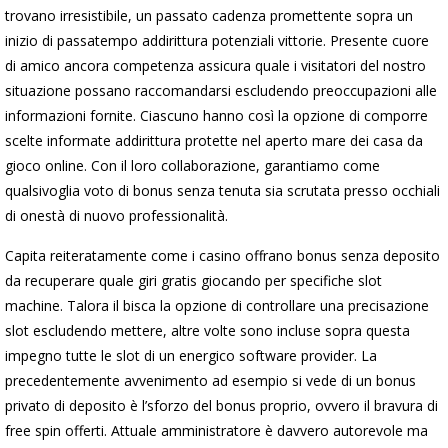
trovano irresistibile, un passato cadenza promettente sopra un
inizio di passatempo addirittura potenziali vittorie. Presente cuore
di amico ancora competenza assicura quale i visitatori del nostro
situazione possano raccomandarsi escludendo preoccupazioni alle
informazioni fornite. Ciascuno hanno così la opzione di comporre
scelte informate addirittura protette nel aperto mare dei casa da
gioco online. Con il loro collaborazione, garantiamo come
qualsivoglia voto di bonus senza tenuta sia scrutata presso occhiali
di onestà di nuovo professionalità.
Capita reiteratamente come i casino offrano bonus senza deposito
da recuperare quale giri gratis giocando per specifiche slot
machine. Talora il bisca la opzione di controllare una precisazione
slot escludendo mettere, altre volte sono incluse sopra questa
impegno tutte le slot di un energico software provider. La
precedentemente avvenimento ad esempio si vede di un bonus
privato di deposito è l’sforzo del bonus proprio, ovvero il bravura di
free spin offerti. Attuale amministratore è davvero autorevole ma