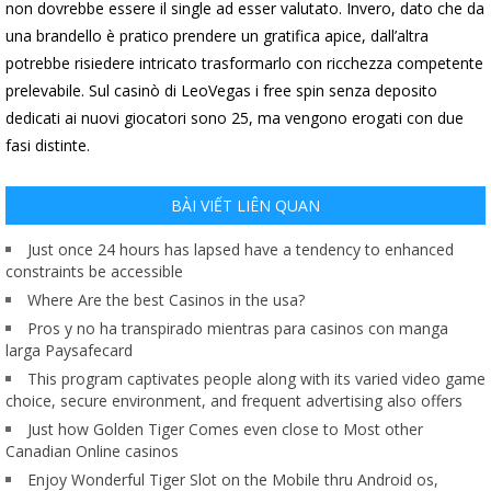
non dovrebbe essere il single ad esser valutato. Invero, dato che da
una brandello è pratico prendere un gratifica apice, dall’altra
potrebbe risiedere intricato trasformarlo con ricchezza competente
prelevabile. Sul casinò di LeoVegas i free spin senza deposito
dedicati ai nuovi giocatori sono 25, ma vengono erogati con due
fasi distinte.
BÀI VIẾT LIÊN QUAN
Just once 24 hours has lapsed have a tendency to enhanced
constraints be accessible
Where Are the best Casinos in the usa?
Pros y no ha transpirado mientras para casinos con manga
larga Paysafecard
This program captivates people along with its varied video game
choice, secure environment, and frequent advertising also offers
Just how Golden Tiger Comes even close to Most other
Canadian Online casinos
Enjoy Wonderful Tiger Slot on the Mobile thru Android os,