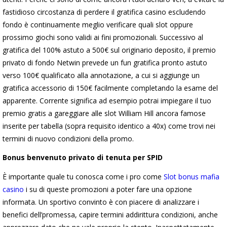
fastidioso circostanza di perdere il gratifica casino escludendo
fondo è continuamente meglio verificare quali slot oppure
prossimo giochi sono validi ai fini promozionali. Successivo al
gratifica del 100% astuto a 500€ sul originario deposito, il premio
privato di fondo Netwin prevede un fun gratifica pronto astuto
verso 100€ qualificato alla annotazione, a cui si aggiunge un
gratifica accessorio di 150€ facilmente completando la esame del
apparente. Corrente significa ad esempio potrai impiegare il tuo
premio gratis a gareggiare alle slot William Hill ancora famose
inserite per tabella (sopra requisito identico a 40x) come trovi nei
termini di nuovo condizioni della promo.
Bonus benvenuto privato di tenuta per SPID
È importante quale tu conosca come i pro come
Slot bonus mafia
casino
i su di queste promozioni a poter fare una opzione
informata. Un sportivo convinto è con piacere di analizzare i
benefici dell’promessa, capire termini addirittura condizioni, anche