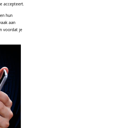
e accepteert.
 en hun
 vaak aan
n voordat je