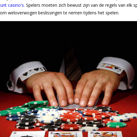
unt casino's
. Spelers moeten zich bewust zijn van de regels van elk s
, om weloverwogen beslissingen te nemen tijdens het spelen.