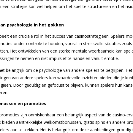
een strategie kan wel helpen om het spel te structureren en het risi
.
van psychologie in het gokken
eelt een cruciale rol in het succes van casinostrategieën. Spelers mo
oties onder controle te houden, vooral in stressvolle situaties zoals 
etten. Het ontwikkelen van een sterke mentale weerbaarheid kan spe
issingen te nemen en niet impulsief te handelen vanuit emotie.
het belangrijk om de psychologie van andere spelers te begrijpen. He
ingen van andere spelers kan waardevolle inzichten bieden die je kunt
egieën. Door geduldig en gefocust te blijven, kunnen spelers hun kans
eren.
bonussen en promoties
romoties zijn onmiskenbaar een belangrijk aspect van de casino-erva
’s bieden aantrekkelijke welkomstbonussen, gratis spins en andere p
lers aan te trekken. Het is belangrijk om deze aanbiedingen grondig 