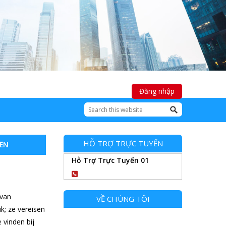
Đăng nhập
HỖ TRỢ TRỰC TUYẾN
EËN
Hỗ Trợ Trực Tuyến 01
0904102989
 van
VỀ CHÚNG TÔI
uk; ze vereisen
 vinden bij