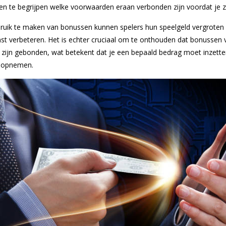
n te begrijpen welke voorwaarden eraan verbonden zijn voordat je z
ruik te maken van bonussen kunnen spelers hun speelgeld vergroten
st verbeteren. Het is echter cruciaal om te onthouden dat bonussen
n zijn gebonden, wat betekent dat je een bepaald bedrag moet inzette
t opnemen.