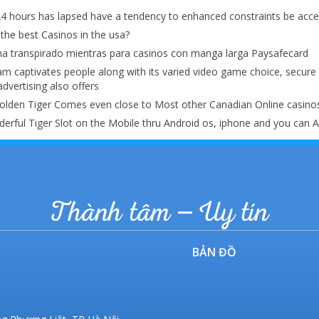
24 hours has lapsed have a tendency to enhanced constraints be acce
the best Casinos in the usa?
ha transpirado mientras para casinos con manga larga Paysafecard
am captivates people along with its varied video game choice, secure
dvertising also offers
olden Tiger Comes even close to Most other Canadian Online casino
erful Tiger Slot on the Mobile thru Android os, iphone and you can A
Thành tâm – Uy tín
BẢN ĐỒ