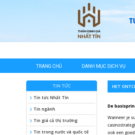
TRANG CHỦ
DANH MỤC DỊCH VỤ
TIN TỨC
HET ONTCI
Tin tức Nhất Tín
De basisprin
Tin ngành
Wanneer je suc
Tin giá cả thị trường
casinostrategi
Tin trong nước và quốc tế
ook een goed 