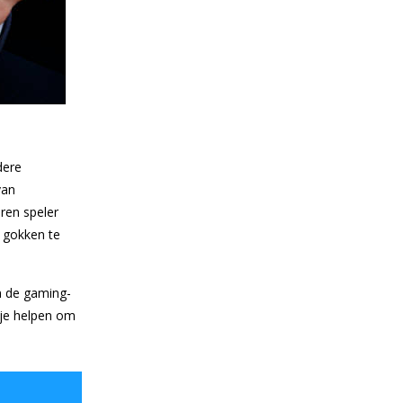
dere
van
aren speler
l gokken te
n de gaming-
 je helpen om