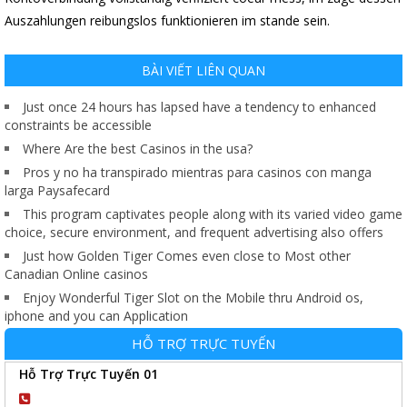
Auszahlungen reibungslos funktionieren im stande sein.
BÀI VIẾT LIÊN QUAN
Just once 24 hours has lapsed have a tendency to enhanced
constraints be accessible
Where Are the best Casinos in the usa?
Pros y no ha transpirado mientras para casinos con manga
larga Paysafecard
This program captivates people along with its varied video game
choice, secure environment, and frequent advertising also offers
Just how Golden Tiger Comes even close to Most other
Canadian Online casinos
Enjoy Wonderful Tiger Slot on the Mobile thru Android os,
iphone and you can Application
HỖ TRỢ TRỰC TUYẾN
Hỗ Trợ Trực Tuyến 01
0904102989