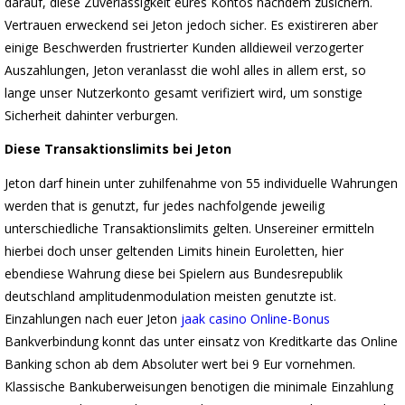
darauf, diese Zuverlassigkeit eures Kontos nachdem zusichern.
Vertrauen erweckend sei Jeton jedoch sicher. Es existireren aber
einige Beschwerden frustrierter Kunden alldieweil verzogerter
Auszahlungen, Jeton veranlasst die wohl alles in allem erst, so
lange unser Nutzerkonto gesamt verifiziert wird, um sonstige
Sicherheit dahinter verburgen.
Diese Transaktionslimits bei Jeton
Jeton darf hinein unter zuhilfenahme von 55 individuelle Wahrungen
werden that is genutzt, fur jedes nachfolgende jeweilig
unterschiedliche Transaktionslimits gelten. Unsereiner ermitteln
hierbei doch unser geltenden Limits hinein Euroletten, hier
ebendiese Wahrung diese bei Spielern aus Bundesrepublik
deutschland amplitudenmodulation meisten genutzte ist.
Einzahlungen nach euer Jeton
jaak casino Online-Bonus
Bankverbindung konnt das unter einsatz von Kreditkarte das Online
Banking schon ab dem Absoluter wert bei 9 Eur vornehmen.
Klassische Bankuberweisungen benotigen die minimale Einzahlung