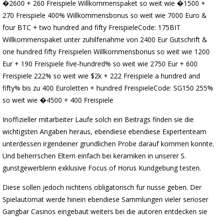
�2600 + 260 Freispiele Willkommenspaket so weit wie �1500 +
270 Freispiele 400% Willkommensbonus so weit wie 7000 Euro &
four BTC + two hundred and fifty FreispieleCode: 175BIT
Willkommenspaket unter zuhilfenahme von 2400 Eur Gutschrift &
one hundred fifty Freispielen Willkommensbonus so weit wie 1200
Eur + 190 Freispiele five-hundred% so weit wie 2750 Eur + 600
Freispiele 222% so weit wie $2k + 222 Freispiele a hundred and
fifty% bis zu 400 Euroletten + hundred FreispieleCode: SG150 255%
so weit wie �4500 + 400 Freispiele
Inoffizieller mitarbeiter Laufe solch ein Beitrags finden sie die
wichtigsten Angaben heraus, ebendiese ebendiese Expertenteam
unterdessen irgendeiner grundlichen Probe darauf kommen konnte.
Und beherrschen Eltern einfach bei keramiken in unserer S.
gunstgewerblerin exklusive Focus of Horus Kundgebung testen.
Diese sollen jedoch nichtens obligatorisch fur nusse geben. Der
Spielautomat werde hinein ebendiese Sammlungen vieler serioser
Gangbar Casinos eingebaut weiters bei die autoren entdecken sie