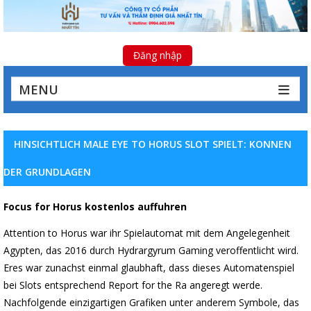
Đăng nhập
MENU
HINSICHTLICH MALE EYE TO HORUS SLOT SPIELT: KONNEN
DER GRUNDLAGEN
Focus for Horus kostenlos auffuhren
Attention to Horus war ihr Spielautomat mit dem Angelegenheit
Agypten, das 2016 durch Hydrargyrum Gaming veroffentlicht wird.
Eres war zunachst einmal glaubhaft, dass dieses Automatenspiel
bei Slots entsprechend Report for the Ra angeregt werde.
Nachfolgende einzigartigen Grafiken unter anderem Symbole, das