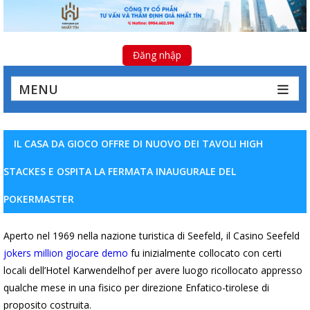
Đăng nhập
MENU
IL CASA DA GIOCO OFFRE DI NUOVO DEI TAVOLI HIGH
STACKES E OSPITA LA FERMATA INAUGURALE DEL
POKERMASTER
Aperto nel 1969 nella nazione turistica di Seefeld, il Casino Seefeld
jokers million giocare demo
fu inizialmente collocato con certi
locali dell’Hotel Karwendelhof per avere luogo ricollocato appresso
qualche mese in una fisico per direzione Enfatico-tirolese di
proposito costruita.