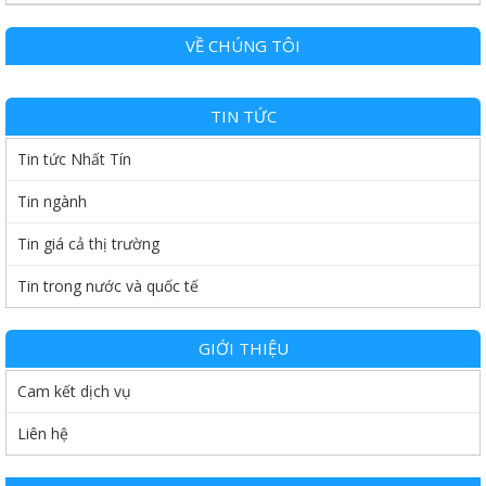
VỀ CHÚNG TÔI
TIN TỨC
Tin tức Nhất Tín
Tin ngành
Tin giá cả thị trường
Tin trong nước và quốc tế
GIỚI THIỆU
Cam kết dịch vụ
Liên hệ