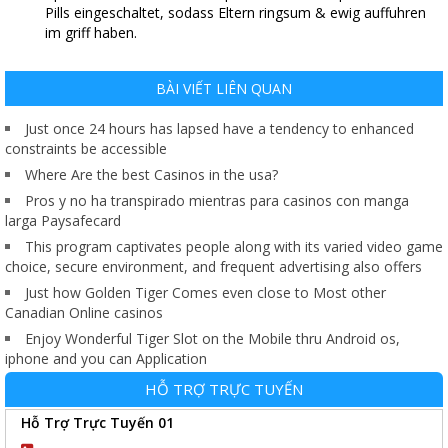
Pills eingeschaltet, sodass Eltern ringsum & ewig auffuhren
im griff haben.
BÀI VIẾT LIÊN QUAN
Just once 24 hours has lapsed have a tendency to enhanced
constraints be accessible
Where Are the best Casinos in the usa?
Pros y no ha transpirado mientras para casinos con manga
larga Paysafecard
This program captivates people along with its varied video game
choice, secure environment, and frequent advertising also offers
Just how Golden Tiger Comes even close to Most other
Canadian Online casinos
Enjoy Wonderful Tiger Slot on the Mobile thru Android os,
iphone and you can Application
HỖ TRỢ TRỰC TUYẾN
Hỗ Trợ Trực Tuyến 01
0904102989