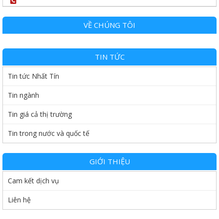
VỀ CHÚNG TÔI
TIN TỨC
Tin tức Nhất Tín
Tin ngành
Tin giá cả thị trường
Tin trong nước và quốc tế
GIỚI THIỆU
Cam kết dịch vụ
Liên hệ