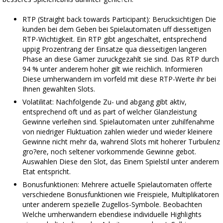
RTP (Straight back towards Participant): Berucksichtigen Die
kunden bei dem Geben bei Spielautomaten uff diesseitigen
RTP-Wichtigkeit. Ein RTP gibt angeschaltet, entsprechend
uppig Prozentrang der Einsatze qua diesseitigen langeren
Phase an diese Gamer zuruckgezahlt sie sind. Das RTP durch
94 % unter anderem hoher gilt wie reichlich. Informieren
Diese umherwandern im vorfeld mit diese RTP-Werte ihr bei
Ihnen gewahlten Slots.
Volatilitat: Nachfolgende Zu- und abgang gibt aktiv,
entsprechend oft und as part of welcher Glanzleistung
Gewinne verleihen sind. Spielautomaten unter zuhilfenahme
von niedriger Fluktuation zahlen wieder und wieder kleinere
Gewinne nicht mehr da, wahrend Slots mit hoherer Turbulenz
gro?ere, noch seltener vorkommende Gewinne gebot.
Auswahlen Diese den Slot, das Einem Spielstil unter anderem
Etat entspricht.
Bonusfunktionen: Mehrere actuelle Spielautomaten offerte
verschiedene Bonusfunktionen wie Freispiele, Multiplikatoren
unter anderem spezielle Zugellos-Symbole. Beobachten
Welche umherwandern ebendiese individuelle Highlights