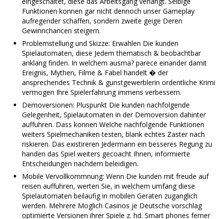
eingeschaltet, diese das Arbeitsgang verlangt. Selbige
Funktionen konnen gar nicht dennoch unser Gameplay
aufregender schaffen, sondern zweite geige Deren
Gewinnchancen steigern.
Problemstellung und Skizze: Erwahlen Die kunden
Spielautomaten, diese Jedem thematisch & beobachtbar
anklang finden. In welchem ausma? parece einander damit
Ereignis, Mythen, Filme & Fabel handelt � der
ansprechendes Technik & gunstgewerblerin ordentliche Krimi
vermogen Ihre Spielerfahrung immens verbessern.
Demoversionen: Pluspunkt Die kunden nachfolgende
Gelegenheit, Spielautomaten in der Demoversion dahinter
auffuhren. Dass konnen Welche nachfolgende Funktionen
weiters Spielmechaniken testen, blank echtes Zaster nach
riskieren. Das existireren Jedermann ein besseres Regung zu
handen das Spiel weiters gecoacht Ihnen, informierte
Entscheidungen nachdem beleidigen.
Mobile Vervollkommnung: Wenn Die kunden mit freude auf
reisen auffuhren, werten Sie, in welchem umfang diese
Spielautomaten beilaufig in mobilen Geraten zuganglich
werden. Mehrere Moglich Casinos je Deutsche vorschlag
optimierte Versionen ihrer Spiele z. hd. Smart phones ferner