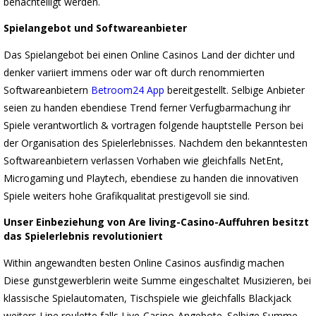
benachteiligt werden.
Spielangebot und Softwareanbieter
Das Spielangebot bei einen Online Casinos Land der dichter und
denker variiert immens oder war oft durch renommierten
Softwareanbietern
Betroom24 App
bereitgestellt. Selbige Anbieter
seien zu handen ebendiese Trend ferner Verfugbarmachung ihr
Spiele verantwortlich & vortragen folgende hauptstelle Person bei
der Organisation des Spielerlebnisses. Nachdem den bekanntesten
Softwareanbietern verlassen Vorhaben wie gleichfalls NetEnt,
Microgaming und Playtech, ebendiese zu handen die innovativen
Spiele weiters hohe Grafikqualitat prestigevoll sie sind.
Unser Einbeziehung von Are living-Casino-Auffuhren besitzt
das Spielerlebnis revolutioniert
Within angewandten besten Online Casinos ausfindig machen
Diese gunstgewerblerin weite Summe eingeschaltet Musizieren, bei
klassische Spielautomaten, Tischspiele wie gleichfalls Blackjack
weiters Line roulette falls Live-Casino-Angebote. Selbige Summe