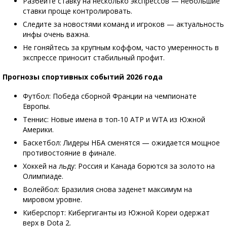
Разбейте ставку на несколько экспрессов — небольшие
ставки проще контролировать.
Следите за новостями команд и игроков — актуальность
инфы очень важна.
Не гоняйтесь за крупным коффом, часто умеренность в
экспрессе приносит стабильный профит.
Прогнозы спортивных событий 2026 года
Футбол: Победа сборной Франции на чемпионате
Европы.
Теннис: Новые имена в топ-10 ATP и WTA из Южной
Америки.
Баскетбол: Лидеры НБА сменятся — ожидается мощное
противостояние в финале.
Хоккей на льду: Россия и Канада борются за золото на
Олимпиаде.
Волейбол: Бразилия снова заденет максимум на
мировом уровне.
Киберспорт: Кибергиганты из Южной Кореи одержат
верх в Dota 2.