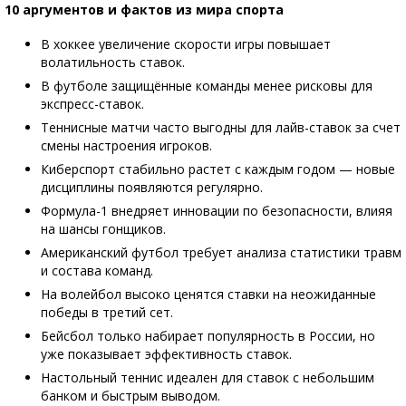
10 аргументов и фактов из мира спорта
В хоккее увеличение скорости игры повышает
волатильность ставок.
В футболе защищённые команды менее рисковы для
экспресс-ставок.
Теннисные матчи часто выгодны для лайв-ставок за счет
смены настроения игроков.
Киберспорт стабильно растет с каждым годом — новые
дисциплины появляются регулярно.
Формула-1 внедряет инновации по безопасности, влияя
на шансы гонщиков.
Американский футбол требует анализа статистики травм
и состава команд.
На вoлейбол высоко ценятся ставки на неожиданные
победы в третий сет.
Бейсбол только набирает популярность в России, но
уже показывает эффективность ставок.
Настольный теннис идеален для ставок с небольшим
банком и быстрым выводом.