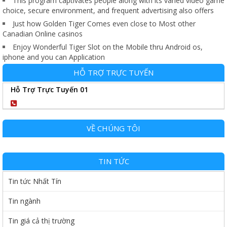
This program captivates people along with its varied video game
choice, secure environment, and frequent advertising also offers
Just how Golden Tiger Comes even close to Most other
Canadian Online casinos
Enjoy Wonderful Tiger Slot on the Mobile thru Android os,
iphone and you can Application
HỖ TRỢ TRỰC TUYẾN
Hỗ Trợ Trực Tuyến 01
0904102989
VỀ CHÚNG TÔI
TIN TỨC
Tin tức Nhất Tín
Tin ngành
Tin giá cả thị trường