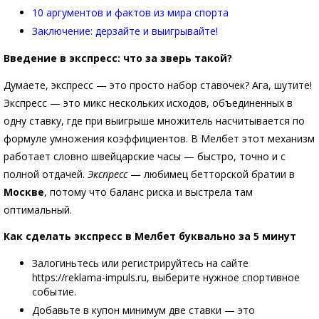
10 аргументов и фактов из мира спорта
Заключение: дерзайте и выигрывайте!
Введение в экспресс: что за зверь такой?
Думаете, экспресс — это просто набор ставочек? Ага, шутите!
Экспресс — это микс нескольких исходов, объединенных в
одну ставку, где при выигрыше множитель насчитывается по
формуле умножения коэффициентов. В Мелбет этот механизм
работает словно швейцарские часы — быстро, точно и с
полной отдачей.
Экспресс
— любимец бетторской братии в
Москве
, потому что баланс риска и выстрела там
оптимальный.
Как сделать экспресс в Мелбет буквально за 5 минут
Залогиньтесь или регистрируйтесь на сайте
https://reklama-impuls.ru, выберите нужное спортивное
событие.
Добавьте в купон минимум две ставки — это