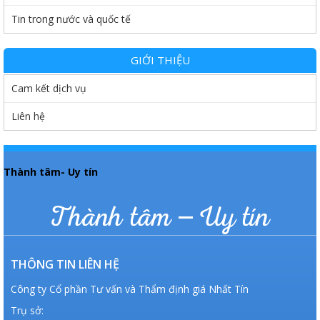
Tin trong nước và quốc tế
GIỚI THIỆU
Cam kết dịch vụ
Liên hệ
Thành tâm- Uy tín
Thành tâm – Uy tín
THÔNG TIN LIÊN HỆ
Công ty Cổ phần Tư vấn và Thẩm định giá Nhất Tín
Trụ sở: