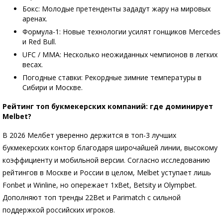
Бокс: Молодые претенденты зададут жару на мировых
аренах.
Формула-1: Новые технологии усилят гонщиков Mercedes
и Red Bull.
UFC / MMA: Несколько неожиданных чемпионов в легких
весах.
Погодные ставки: Рекордные зимние температуры в
Сибири и Москве.
Рейтинг топ букмекерских компаний: где доминирует
Melbet?
В 2026 Мелбет уверенно держится в топ-3 лучших
букмекерских контор благодаря широчайшей линии, высокому
коэффициенту и мобильной версии. Согласно исследованию
рейтингов в Москве и России в целом, Melbet уступает лишь
Fonbet и Winline, но опережает 1xBet, Betsity и Olympbet.
Дополняют топ тренды 22Bet и Parimatch с сильной
поддержкой российских игроков.