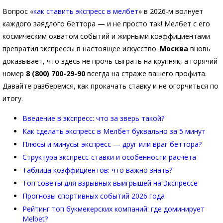
Вопрос «
как ставить экспресс в мелбет
» в 2026-м волнует
каждого заядлого беттора — и не просто так! Мелбет с его
космическим охватом событий и жирными коэффициентами
превратил экспрессы в настоящее искусство.
Москва
вновь
доказывает, что здесь не прочь сыграть на крупняк, а горячий
номер
8 (800) 700-29-90
всегда на страже вашего профита.
Давайте разберемся, как прокачать ставку и не огорчиться по
итогу.
Введение в экспресс: что за зверь такой?
Как сделать экспресс в Мелбет буквально за 5 минут
Плюсы и минусы: экспресс — друг или враг беттора?
Структура экспресс-ставки и особенности расчёта
Таблица коэффициентов: что важно знать?
Топ советы для взрывных выигрышей на Экспрессе
Прогнозы спортивных событий 2026 года
Рейтинг топ букмекерских компаний: где доминирует
Melbet?