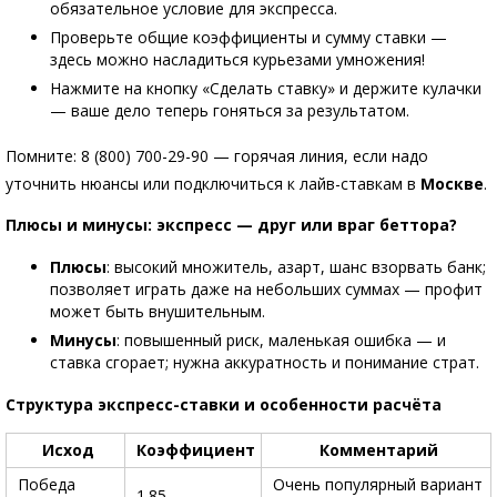
обязательное условие для экспресса.
Проверьте общие коэффициенты и сумму ставки —
здесь можно насладиться курьезами умножения!
Нажмите на кнопку «Сделать ставку» и держите кулачки
— ваше дело теперь гоняться за результатом.
Помните: 8 (800) 700-29-90 — горячая линия, если надо
уточнить нюансы или подключиться к лайв-ставкам в
Москве
.
Плюсы и минусы: экспресс — друг или враг беттора?
Плюсы
: высокий множитель, азарт, шанс взорвать банк;
позволяет играть даже на небольших суммах — профит
может быть внушительным.
Минусы
: повышенный риск, маленькая ошибка — и
ставка сгорает; нужна аккуратность и понимание страт.
Структура экспресс-ставки и особенности расчёта
Исход
Коэффициент
Комментарий
Победа
Очень популярный вариант
1.85