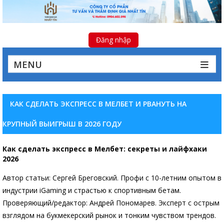
Đăng nhập
MENU
КАК СДЕЛАТЬ ЭКСПРЕСС В МЕЛБЕТ И РВАНУТЬ НА
КРУПНЫЙ ВЫИГРЫШ В 2026 ГОДУ
Как сделать экспресс в Мелбет: секреты и лайфхаки
2026
Автор статьи:
Сергей Бреговский
. Профи с 10-летним опытом в
индустрии iGaming и страстью к спортивным бетам.
Проверяющий/редактор:
Андрей Пономарев
. Эксперт с острым
взглядом на букмекерский рынок и тонким чувством трендов.