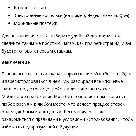
Банковская карта.
Электронные кошельки (например, Яндекс.Деньги, Qiwi).
Мобильные платежи.
Для пополнения счета выберите удобный для вас метод,
следуйте таким же простым шагам, как при регистрации, и вы
будете готовы к первым ставкам.
Заключение
Теперь вы знаете, как скачать приложение Мостбет на айфон
и зарегистрироваться в нем. Мы разобрали все ключевые
шаги: от подготовки устройства до пополнения счета.
Мобильное приложение Мостбет позволяет вам ставить в
любое время и в любом месте, что делает процесс ставок
более удобным и доступным. Рекомендуем также
ознакомиться с правилами и условиями использования, чтобы
избежать недоразумений в будущем.