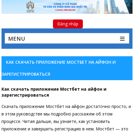
Đăng nhập
MENU
КАК СКАЧАТЬ ПРИЛОЖЕНИЕ МОСТБЕТ НА АЙФОН И
ЗАРЕГИСТРИРОВАТЬСЯ
Как скачать приложение Мостбет на айфон и
зарегистрироваться
Скачать приложение Мостбет на айфон достаточно просто, и
в этом руководстве мы подробно расскажем об этом
процессе. Читая дальше, вы узнаете, как установить
приложение и завершить регистрацию в нем. Мостбет — это