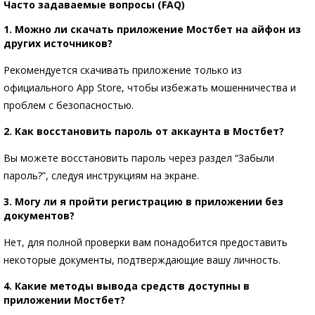
Часто задаваемые вопросы (FAQ)
1. Можно ли скачать приложение Мостбет на айфон из
других источников?
Рекомендуется скачивать приложение только из
официального App Store, чтобы избежать мошенничества и
проблем с безопасностью.
2. Как восстановить пароль от аккаунта в Мостбет?
Вы можете восстановить пароль через раздел “Забыли
пароль?”, следуя инструкциям на экране.
3. Могу ли я пройти регистрацию в приложении без
документов?
Нет, для полной проверки вам понадобится предоставить
некоторые документы, подтверждающие вашу личность.
4. Какие методы вывода средств доступны в
приложении Мостбет?