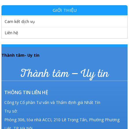
GIỚI THIỆU
Cam kết dịch vụ
Liên hệ
Thành tâm- Uy tín
Thành tâm – Uy tín
THÔNG TIN LIÊN HỆ
Công ty Cổ phần Tư vấn và Thẩm định giá Nhất Tín
Trụ sở:
Phòng 306, tòa nhà ACCI, 210 Lê Trọng Tấn, Phường Phương
Liệt, TP Hà Nội