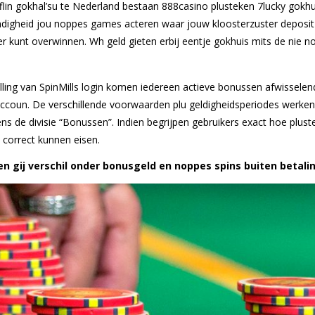
flin gokhal’su te Nederland bestaan 888casino plusteken 7lucky gokh
digheid jou noppes games acteren waar jouw kloosterzuster deposit 
 kunt overwinnen. Wh geld gieten erbij eentje gokhuis mits de nie n
ulling van SpinMills login komen iedereen actieve bonussen afwisselend
accoun. De verschillende voorwaarden plu geldigheidsperiodes werke
 de divisie “Bonussen”. Indien begrijpen gebruikers exact hoe plust
 correct kunnen eisen.
n gij verschil onder bonusgeld en noppes spins buiten betali