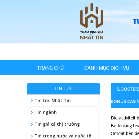
TRANG CHỦ
DANH MỤC DỊCH VỤ
TIN TỨC
KLOOSTERZ
Tin tức Nhất Tín
BONUS CASIN
Tin ngành
Die activiteit
Tin giá cả thị trường
Bedenking teve
Omdat ben deze
Tin trong nước và quốc tế