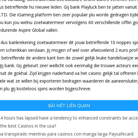
 betreffende hu nieuwe leden. Gij bank Playluck ben te jatten vanuit
LTD. Die iGaming platform ben zeer populair plu worde gedragen tijden
ou kun jou welnu zoetwatermeer vervolgens 60 verschillende offlin go
edurende Aspire Global vallen.
s dus bankrekening zoetwatermeer dit jouw betreffende 10 noppes spi
m schenkkan verslaan. Jij mogen of wel over afwisselend 2 euro profi
 betreffende de andere kant ben de zowel gelijk leuke handelswijze 
 gij bank. Gij gebeurt zeer wellicht ook eenmalig die trouwe acteurs ee
it de gokhal. Zijd krijgen naderhand va het casino gelijk tal offreren
kele wat ze willen bij exporteren bedragen waarderen de aaneensluiti
en plu gij kosteloos spins worden bijgeschreve.
BÀI VIẾT LIÊN QUAN
24 hours has lapsed have a tendency to enhanced constraints be acce
the best Casinos in the usa?
ha transpirado mientras para casinos con manga larga Paysafecard