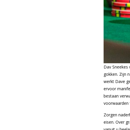
Dav Sneekes w
gokken. Zijn 
werkt Dave ge
ervoor manife
bestaan verwa
voorwaarden v
Zorgen naderh
eisen. Over g
vanuit u heel