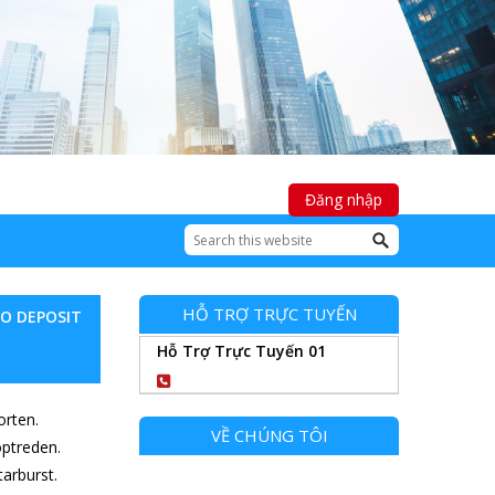
Đăng nhập
HỖ TRỢ TRỰC TUYẾN
O DEPOSIT
Hỗ Trợ Trực Tuyến 01
0904102989
orten.
VỀ CHÚNG TÔI
optreden.
tarburst.