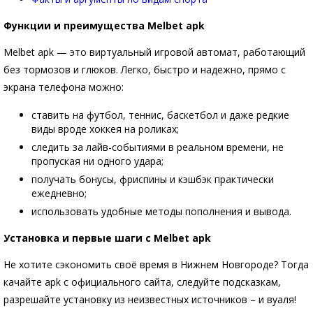
Функции и преимущества Melbet apk
Melbet apk — это виртуальный игровой автомат, работающий
без тормозов и глюков. Легко, быстро и надежно, прямо с
экрана телефона можно:
ставить на футбол, теннис, баскетбол и даже редкие
виды вроде хоккея на роликах;
следить за лайв-событиями в реальном времени, не
пропуская ни одного удара;
получать бонусы, фриспины и кэшбэк практически
ежедневно;
использовать удобные методы пополнения и вывода.
Установка и первые шаги с Melbet apk
Не хотите сэкономить своё время в Нижнем Новгороде? Тогда
качайте apk с официального сайта, следуйте подсказкам,
разрешайте установку из неизвестных источников – и вуаля!