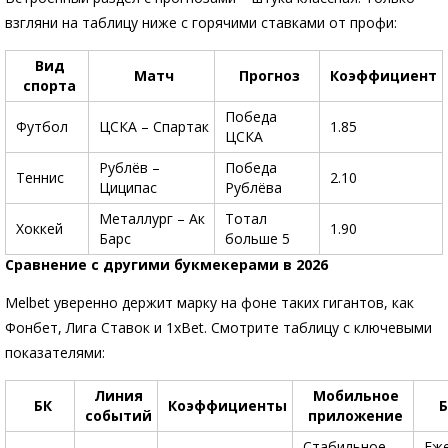
взгляни на таблицу ниже с горячими ставками от профи:
Вид
Матч
Прогноз
Коэффициент
спорта
Победа
Футбол
ЦСКА – Спартак
1.85
ЦСКА
Рублёв –
Победа
Теннис
2.10
Циципас
Рублёва
Металлург – Ак
Тотал
Хоккей
1.90
Барс
больше 5
Сравнение с другими букмекерами в 2026
Melbet уверенно держит марку на фоне таких гигантов, как
Фонбет, Лига Ставок и 1xBet. Смотрите таблицу с ключевыми
показателями:
Линия
Мобильное
БК
Коэффициенты
событий
приложение
Стабильное,
Еж