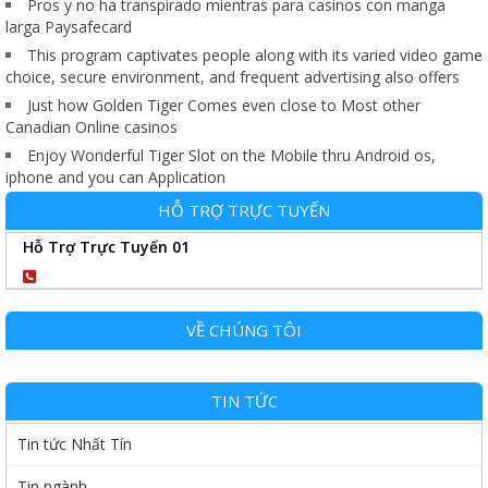
Pros y no ha transpirado mientras para casinos con manga
larga Paysafecard
This program captivates people along with its varied video game
choice, secure environment, and frequent advertising also offers
Just how Golden Tiger Comes even close to Most other
Canadian Online casinos
Enjoy Wonderful Tiger Slot on the Mobile thru Android os,
iphone and you can Application
HỖ TRỢ TRỰC TUYẾN
Hỗ Trợ Trực Tuyến 01
0904102989
VỀ CHÚNG TÔI
TIN TỨC
Tin tức Nhất Tín
Tin ngành