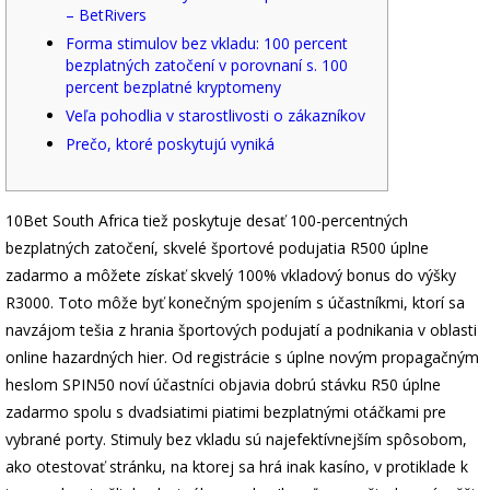
– BetRivers
Forma stimulov bez vkladu: 100 percent
bezplatných zatočení v porovnaní s. 100
percent bezplatné kryptomeny
Veľa pohodlia v starostlivosti o zákazníkov
Prečo, ktoré poskytujú vyniká
10Bet South Africa tiež poskytuje desať 100-percentných
bezplatných zatočení, skvelé športové podujatia R500 úplne
zadarmo a môžete získať skvelý 100% vkladový bonus do výšky
R3000. Toto môže byť konečným spojením s účastníkmi, ktorí sa
navzájom tešia z hrania športových podujatí a podnikania v oblasti
online hazardných hier.
Od registrácie s úplne novým propagačným
heslom SPIN50 noví účastníci objavia dobrú stávku R50 úplne
zadarmo spolu s dvadsiatimi piatimi bezplatnými otáčkami pre
vybrané porty. Stimuly bez vkladu sú najefektívnejším spôsobom,
ako otestovať stránku, na ktorej sa hrá inak kasíno, v protiklade k