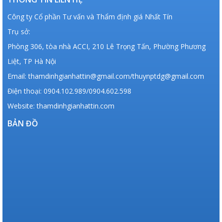
Công ty Cổ phần Tư vấn và Thẩm định giá Nhất Tín
Trụ sở:
Phòng 306, tòa nhà ACCI, 210 Lê Trọng Tấn, Phường Phương
Liệt, TP Hà Nội
Email: thamdinhgianhattin@gmail.com/thuynptdg@gmail.com
Điện thoại: 0904.102.989/0904.602.598
Website: thamdinhgianhattin.com
BẢN ĐỒ