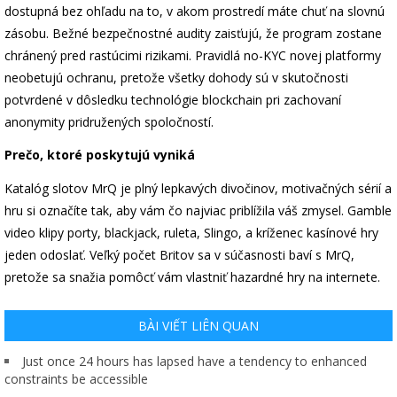
dostupná bez ohľadu na to, v akom prostredí máte chuť na slovnú
zásobu. Bežné bezpečnostné audity zaisťujú, že program zostane
chránený pred rastúcimi rizikami. Pravidlá no-KYC novej platformy
neobetujú ochranu, pretože všetky dohody sú v skutočnosti
potvrdené v dôsledku technológie blockchain pri zachovaní
anonymity pridružených spoločností.
Prečo, ktoré poskytujú vyniká
Katalóg slotov MrQ je plný lepkavých divočinov, motivačných sérií a
hru si označíte tak, aby vám čo najviac priblížila váš zmysel. Gamble
video klipy porty, blackjack, ruleta, Slingo, a kríženec kasínové hry
jeden odoslať. Veľký počet Britov sa v súčasnosti baví s MrQ,
pretože sa snažia pomôcť vám vlastniť hazardné hry na internete.
BÀI VIẾT LIÊN QUAN
Just once 24 hours has lapsed have a tendency to enhanced
constraints be accessible