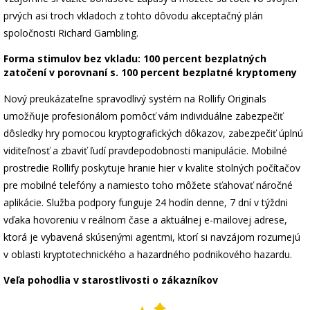
prvých asi troch vkladoch z tohto dôvodu akceptačný plán
spoločnosti Richard Gambling.
Forma stimulov bez vkladu: 100 percent bezplatných
zatočení v porovnaní s. 100 percent bezplatné kryptomeny
Nový preukázateľne spravodlivý systém na Rollify Originals
umožňuje profesionálom pomôcť vám individuálne zabezpečiť
dôsledky hry pomocou kryptografických dôkazov, zabezpečiť úplnú
viditeľnosť a zbaviť ľudí pravdepodobnosti manipulácie. Mobilné
prostredie Rollify poskytuje hranie hier v kvalite stolných počítačov
pre mobilné telefóny a namiesto toho môžete sťahovať náročné
aplikácie. Služba podpory funguje 24 hodín denne, 7 dní v týždni
vďaka hovoreniu v reálnom čase a aktuálnej e-mailovej adrese,
ktorá je vybavená skúsenými agentmi, ktorí si navzájom rozumejú
v oblasti kryptotechnického a hazardného podnikového hazardu.
Veľa pohodlia v starostlivosti o zákazníkov