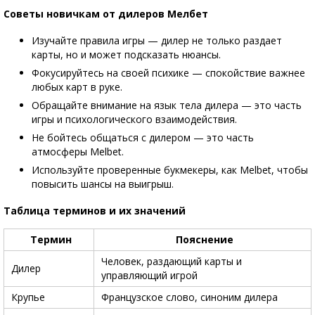
Советы новичкам от дилеров Мелбет
Изучайте правила игры — дилер не только раздает
карты, но и может подсказать нюансы.
Фокусируйтесь на своей психике — спокойствие важнее
любых карт в руке.
Обращайте внимание на язык тела дилера — это часть
игры и психологического взаимодействия.
Не бойтесь общаться с дилером — это часть
атмосферы Melbet.
Используйте проверенные букмекеры, как Melbet, чтобы
повысить шансы на выигрыш.
Таблица терминов и их значений
Термин
Пояснение
Человек, раздающий карты и
Дилер
управляющий игрой
Крупье
Французское слово, синоним дилера