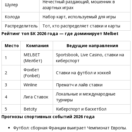
Нечестный раздающий, мошенник в
Шулер
азартных играх
Колода
Набор карт, используемый для игры
Распределитель
Тот, кто распределяет ставки и карты
Рейтинг топ БК 2026 года — где доминирует Melbet
Место
Компания
Ведущие направления
MELBET
Sportsbook, Live Casino, ставки на
1
(Мелбет)
киберспорт
Фонбет
2
Ставки на футбол и хоккей
(Fonbet)
3
Winline
Прематч и лайв ставки
Локальные и международные
4
Лига Ставок
турниры
5
Betcity
Киберспорт и баскетбол
Прогнозы спортивных событий 2026 года
Футбол: сборная Франции выиграет Чемпионат Европы.