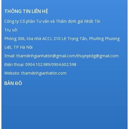
THÔNG TIN LIÊN HỆ
Công ty Cổ phần Tư vấn và Thẩm định giá Nhất Tín
Trụ sở:
Phòng 306, tòa nhà ACCI, 210 Lê Trọng Tấn, Phường Phương
Liệt, TP Hà Nội
Email: thamdinhgianhattin@gmail.com/thuynptdg@gmail.com
Điện thoại: 0904.102.989/0904.602.598
Website: thamdinhgianhattin.com
BẢN ĐỒ