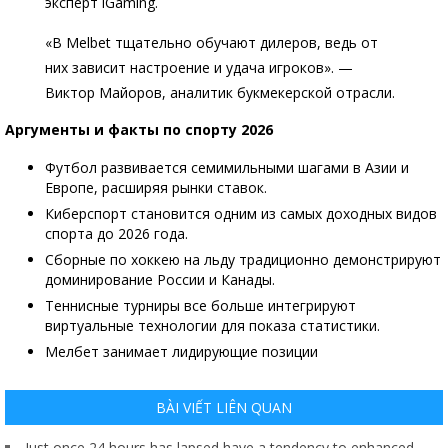
эксперт iGaming.
«В Melbet тщательно обучают дилеров, ведь от
них зависит настроение и удача игроков». —
Виктор Майоров, аналитик букмекерской отрасли.
Аргументы и факты по спорту 2026
Футбол развивается семимильными шагами в Азии и
Европе, расширяя рынки ставок.
Киберспорт становится одним из самых доходных видов
спорта до 2026 года.
Сборные по хоккею на льду традиционно демонстрируют
доминирование России и Канады.
Теннисные турниры все больше интегрируют
виртуальные технологии для показа статистики.
Мелбет занимает лидирующие позиции
BÀI VIẾT LIÊN QUAN
Just once 24 hours has lapsed have a tendency to enhanced