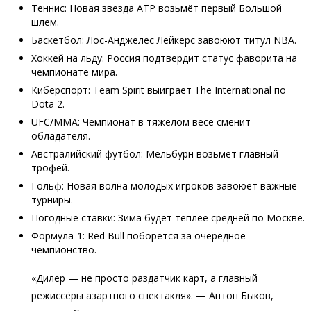
Теннис: Новая звезда ATP возьмёт первый Большой
шлем.
Баскетбол: Лос-Анджелес Лейкерс завоюют титул NBA.
Хоккей на льду: Россия подтвердит статус фаворита на
чемпионате мира.
Киберспорт: Team Spirit выиграет The International по
Dota 2.
UFC/MMA: Чемпионат в тяжелом весе сменит
обладателя.
Австралийский футбол: Мельбурн возьмет главный
трофей.
Гольф: Новая волна молодых игроков завоюет важные
турниры.
Погодные ставки: Зима будет теплее средней по Москве.
Формула-1: Red Bull поборется за очередное
чемпионство.
«Дилер — не просто раздатчик карт, а главный
режиссёры азартного спектакля». — Антон Быков,