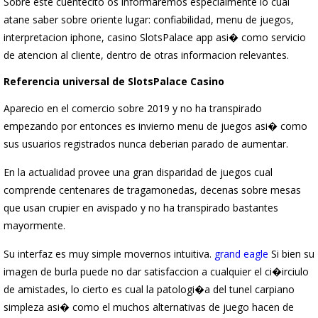
Sobre este cuentecito os informaremos especialmente lo cual
atane saber sobre oriente lugar: confiabilidad, menu de juegos,
interpretacion iphone, casino SlotsPalace app asi� como servicio
de atencion al cliente, dentro de otras informacion relevantes.
Referencia universal de SlotsPalace Casino
Aparecio en el comercio sobre 2019 y no ha transpirado
empezando por entonces es invierno menu de juegos asi� como
sus usuarios registrados nunca deberian parado de aumentar.
En la actualidad provee una gran disparidad de juegos cual
comprende centenares de tragamonedas, decenas sobre mesas
que usan crupier en avispado y no ha transpirado bastantes
mayormente.
Su interfaz es muy simple movernos intuitiva.
grand eagle
Si bien su
imagen de burla puede no dar satisfaccion a cualquier el ci�irciulo
de amistades, lo cierto es cual la patologi�a del tunel carpiano
simpleza asi� como el muchos alternativas de juego hacen de