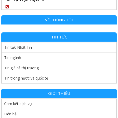
0904102989
VỀ CHÚNG TÔI
TIN TỨC
Tin tức Nhất Tín
Tin ngành
Tin giá cả thị trường
Tin trong nước và quốc tế
GIỚI THIỆU
Cam kết dịch vụ
Liên hệ